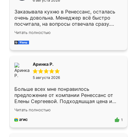
6 августа 2026
мебели буду заказывать только здесь.
Заказывала кухню в Ренессанс, осталась
очень довольна. Менеджер всё быстро
посчитала, на вопросы отвечала сразу.
Замерщик приехал в субботу, подошёл к
Читать полностью
делу со всей ответственностью. Собрали
за день, ребята работали аккуратно, даже
пыли почти не было. Качество отличное,
ящики ходят плавно, ничего не скрипит.
Всё подошло как влитое.
Аринка Р.
5 августа 2026
Больше всех мне понравилось
предложение от компании Ренессанс от
Елены Сергеевой. Подходяшщая цена и
короткие сроки изготовления. Приехавший
Читать полностью
для замера сотрудник Владислав
предложил по моему эскизу самый
1
подходящий вариант шкафа. Немного его
видоизменил, получилось даже лучше, чем