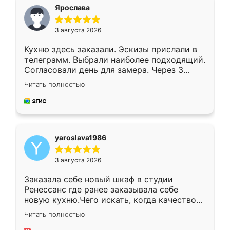
я хотела.
Ярослава
3 августа 2026
Кухню здесь заказали. Эскизы прислали в
телеграмм. Выбрали наиболее подходящий.
Согласовали день для замера. Через 3
недели кухня была уже готова. Остались
Читать полностью
довольны работой. Спасибо Ренессанс
мебель за качественную работу!
yaroslava1986
3 августа 2026
Заказала себе новый шкаф в студии
Ренессанс где ранее заказывала себе
новую кухню.Чего искать, когда качеством
вполне довольна. Служит кухня уже почти
Читать полностью
два года, нареканий нет.