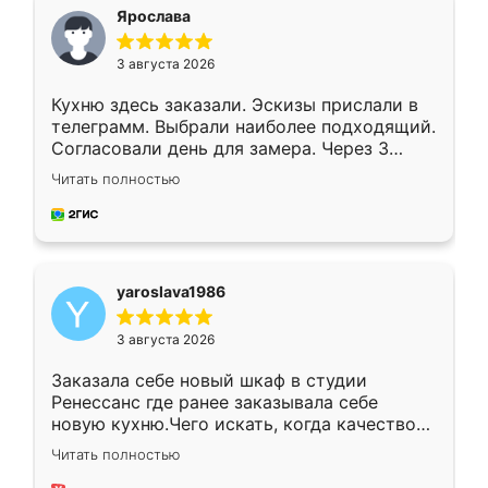
я хотела.
Ярослава
3 августа 2026
Кухню здесь заказали. Эскизы прислали в
телеграмм. Выбрали наиболее подходящий.
Согласовали день для замера. Через 3
недели кухня была уже готова. Остались
Читать полностью
довольны работой. Спасибо Ренессанс
мебель за качественную работу!
yaroslava1986
3 августа 2026
Заказала себе новый шкаф в студии
Ренессанс где ранее заказывала себе
новую кухню.Чего искать, когда качеством
вполне довольна. Служит кухня уже почти
Читать полностью
два года, нареканий нет.