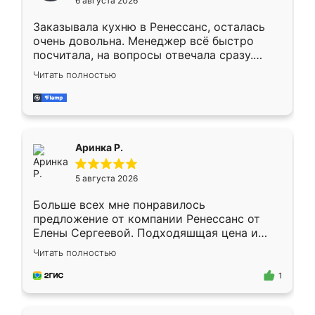
6 августа 2026
мебели буду заказывать только здесь.
Заказывала кухню в Ренессанс, осталась
очень довольна. Менеджер всё быстро
посчитала, на вопросы отвечала сразу.
Замерщик приехал в субботу, подошёл к
Читать полностью
делу со всей ответственностью. Собрали
за день, ребята работали аккуратно, даже
пыли почти не было. Качество отличное,
ящики ходят плавно, ничего не скрипит.
Всё подошло как влитое.
Аринка Р.
5 августа 2026
Больше всех мне понравилось
предложение от компании Ренессанс от
Елены Сергеевой. Подходяшщая цена и
короткие сроки изготовления. Приехавший
Читать полностью
для замера сотрудник Владислав
предложил по моему эскизу самый
1
подходящий вариант шкафа. Немного его
видоизменил, получилось даже лучше, чем