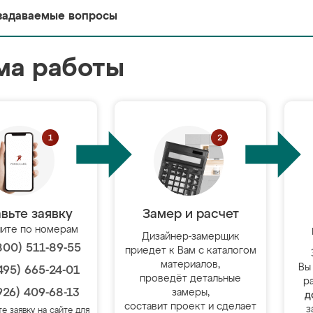
задаваемые вопросы
ма работы
вьте заявку
Замер и расчет
ите по номерам
Дизайнер-замерщик
800) 511-89-55
приедет к Вам с каталогом
материалов,
Вы
495) 665-24-01
проведёт детальные
р
926) 409-68-13
замеры,
д
составит проект и сделает
з
те заявку на сайте для