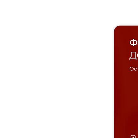
Ф
Д
Ост