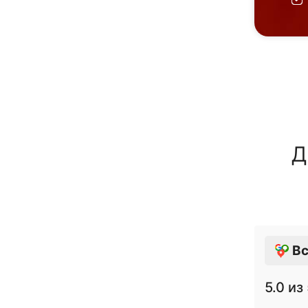
Д
Вс
5.0
из 