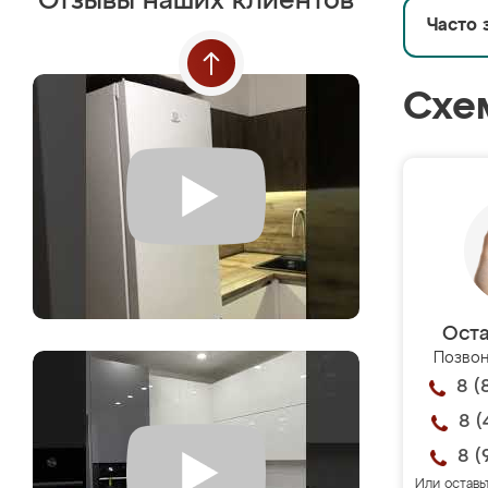
Отзывы наших клиентов
Часто 
Схе
Оста
Позвон
8 (
8 (
8 (
Или оставь