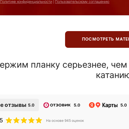
Политике конфиденциальности
|
Пользовательскому соглашению
ПОСМОТРЕТЬ МАТ
ержим планку серьезнее, чем
катани
е отзывы
5.0
5.0
5.0
5
На основе
945
оценок