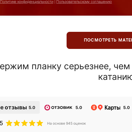
Политике конфиденциальности
|
Пользовательскому соглашению
ПОСМОТРЕТЬ МАТ
ержим планку серьезнее, чем
катани
е отзывы
5.0
5.0
5.0
5
На основе
945
оценок