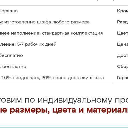
зеркало
Кром
ы:
изготовление шкафа любого размера
Разд
ннее наполнение:
стандартная комплектация
Цвет
вление:
5-7 рабочих дней
Цена
бесплатно
Дост
:
бесплатно
Сбор
10% предоплата, 90% после доставки шкафа
Гара
товим по индивидуальному про
е размеры, цвета и материа