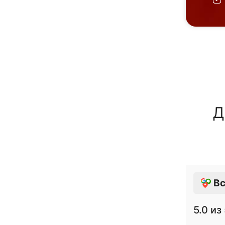
Д
Вс
5.0
из 