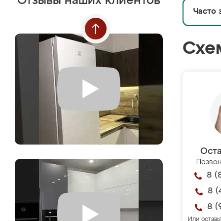
Отзывы наших клиентов
Часто 
Схе
Оста
Позвон
8 (
8 (
8 (
Или оставь