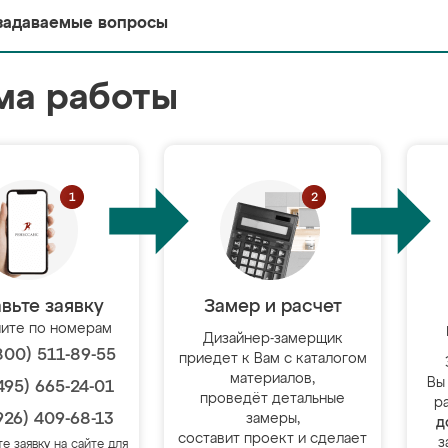
задаваемые вопросы
ма работы
вьте заявку
Замер и расчет
ите по номерам
Дизайнер-замерщик
800) 511-89-55
приедет к Вам с каталогом
материалов,
Вы
495) 665-24-01
проведёт детальные
р
926) 409-68-13
замеры,
д
составит проект и сделает
з
те заявку на сайте для