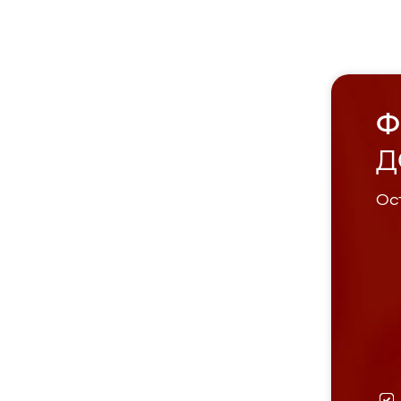
Ф
Д
Ост