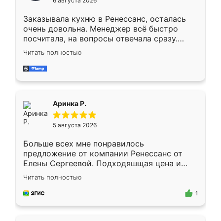
6 августа 2026
мебели буду заказывать только здесь.
Заказывала кухню в Ренессанс, осталась
очень довольна. Менеджер всё быстро
посчитала, на вопросы отвечала сразу.
Замерщик приехал в субботу, подошёл к
Читать полностью
делу со всей ответственностью. Собрали
за день, ребята работали аккуратно, даже
пыли почти не было. Качество отличное,
ящики ходят плавно, ничего не скрипит.
Всё подошло как влитое.
Аринка Р.
5 августа 2026
Больше всех мне понравилось
предложение от компании Ренессанс от
Елены Сергеевой. Подходяшщая цена и
короткие сроки изготовления. Приехавший
Читать полностью
для замера сотрудник Владислав
предложил по моему эскизу самый
1
подходящий вариант шкафа. Немного его
видоизменил, получилось даже лучше, чем