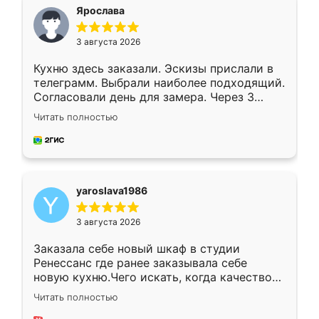
я хотела.
Ярослава
3 августа 2026
Кухню здесь заказали. Эскизы прислали в
телеграмм. Выбрали наиболее подходящий.
Согласовали день для замера. Через 3
недели кухня была уже готова. Остались
Читать полностью
довольны работой. Спасибо Ренессанс
мебель за качественную работу!
yaroslava1986
3 августа 2026
Заказала себе новый шкаф в студии
Ренессанс где ранее заказывала себе
новую кухню.Чего искать, когда качеством
вполне довольна. Служит кухня уже почти
Читать полностью
два года, нареканий нет.