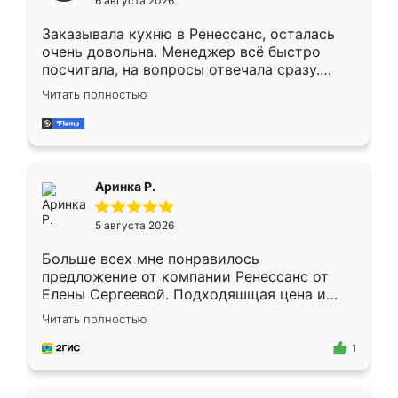
6 августа 2026
мебели буду заказывать только здесь.
Заказывала кухню в Ренессанс, осталась
очень довольна. Менеджер всё быстро
посчитала, на вопросы отвечала сразу.
Замерщик приехал в субботу, подошёл к
Читать полностью
делу со всей ответственностью. Собрали
за день, ребята работали аккуратно, даже
пыли почти не было. Качество отличное,
ящики ходят плавно, ничего не скрипит.
Всё подошло как влитое.
Аринка Р.
5 августа 2026
Больше всех мне понравилось
предложение от компании Ренессанс от
Елены Сергеевой. Подходяшщая цена и
короткие сроки изготовления. Приехавший
Читать полностью
для замера сотрудник Владислав
предложил по моему эскизу самый
1
подходящий вариант шкафа. Немного его
видоизменил, получилось даже лучше, чем