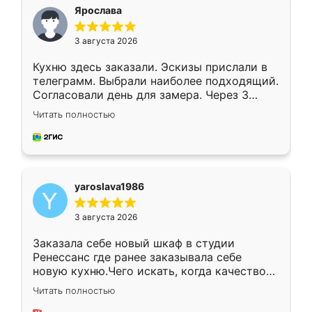
я хотела.
Ярослава
3 августа 2026
Кухню здесь заказали. Эскизы прислали в
телеграмм. Выбрали наиболее подходящий.
Согласовали день для замера. Через 3
недели кухня была уже готова. Остались
Читать полностью
довольны работой. Спасибо Ренессанс
мебель за качественную работу!
yaroslava1986
3 августа 2026
Заказала себе новый шкаф в студии
Ренессанс где ранее заказывала себе
новую кухню.Чего искать, когда качеством
вполне довольна. Служит кухня уже почти
Читать полностью
два года, нареканий нет.