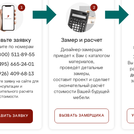
вьте заявку
Замер и расчет
ите по номерам
Дизайнер-замерщик
800) 511-89-55
приедет к Вам с каталогом
материалов,
Вы
495) 665-24-01
проведёт детальные
р
926) 409-68-13
замеры,
д
составит проект и сделает
з
те заявку на сайте для
окончательный расчёт
нсультации и
стоимости Вашей будущей
ительного расчёта
стоимости.
мебели.
ВЫЗВАТЬ ЗАМЕРЩИКА
АВИТЬ ЗАЯВКУ