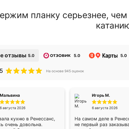
ержим планку серьезнее, чем
катани
е отзывы
5.0
5.0
5.0
5
На основе
945
оценок
Мальвина
Игорь М.
6 августа 2026
6 августа 2026
ала кухню в Ренессанс,
На самом деле в Ренес
ь очень довольна.
не первый раз заказыв