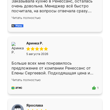
Заказывала кухню в Ренессанс, осталась
очень довольна. Менеджер всё быстро
посчитала, на вопросы отвечала сразу.
Замерщик приехал в субботу, подошёл к
Читать полностью
делу со всей ответственностью. Собрали
за день, ребята работали аккуратно, даже
пыли почти не было. Качество отличное,
ящики ходят плавно, ничего не скрипит.
Всё подошло как влитое.
Аринка Р.
5 августа 2026
Больше всех мне понравилось
предложение от компании Ренессанс от
Елены Сергеевой. Подходяшщая цена и
короткие сроки изготовления. Приехавший
Читать полностью
для замера сотрудник Владислав
предложил по моему эскизу самый
1
подходящий вариант шкафа. Немного его
видоизменил, получилось даже лучше, чем
я хотела.
Ярослава