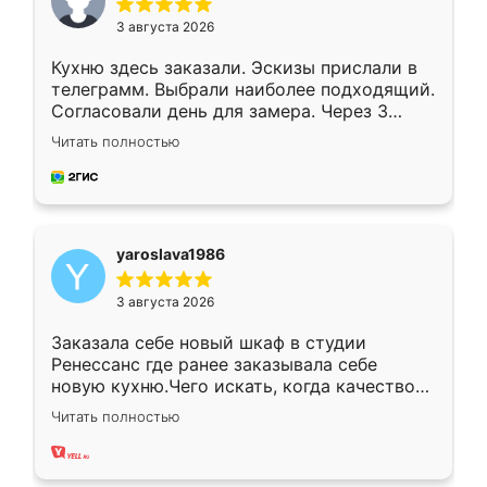
3 августа 2026
Кухню здесь заказали. Эскизы прислали в
телеграмм. Выбрали наиболее подходящий.
Согласовали день для замера. Через 3
недели кухня была уже готова. Остались
Читать полностью
довольны работой. Спасибо Ренессанс
мебель за качественную работу!
yaroslava1986
3 августа 2026
Заказала себе новый шкаф в студии
Ренессанс где ранее заказывала себе
новую кухню.Чего искать, когда качеством
вполне довольна. Служит кухня уже почти
Читать полностью
два года, нареканий нет.