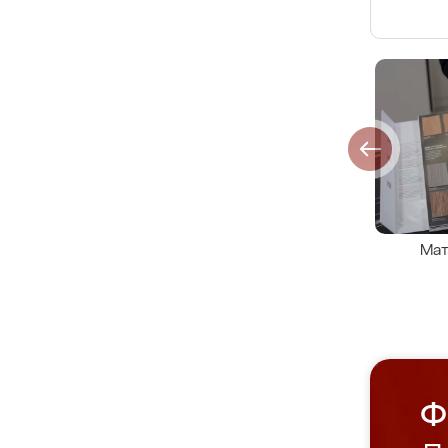
Мат
Ф