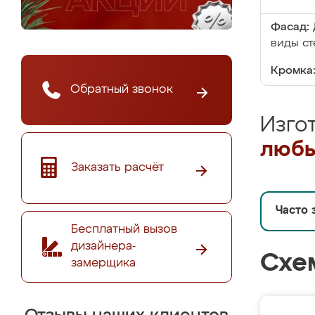
Фасад:
виды ст
Кромка
Обратный звонок
Изго
любы
Заказать расчёт
Часто 
Бесплатный вызов
дизайнера-
Схе
замерщика