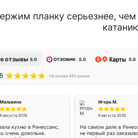
ержим планку серьезнее, чем
катани
е отзывы
5.0
5.0
5.0
5
На основе
945
оценок
Мальвина
Игорь М.
6 августа 2026
6 августа 2026
ала кухню в Ренессанс,
На самом деле в Ренес
ь очень довольна.
не первый раз заказыв