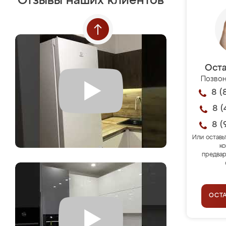
Отзывы наших клиентов
Оста
Позвон
8 (
8 (
8 (
Или оставь
ко
предвар
ОСТ