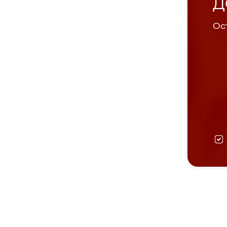
Д
Ост