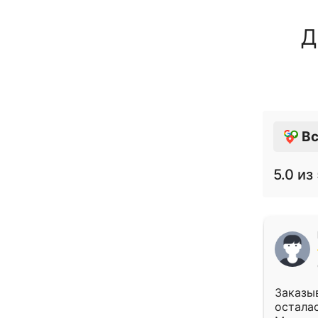
Д
Вс
5.0
из 
Заказыв
осталас