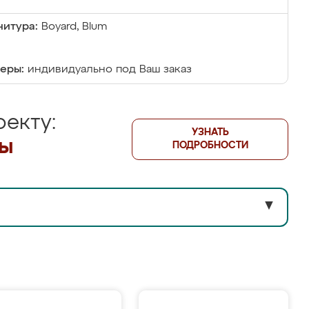
итура:
Boyard, Blum
еры:
индивидуально под Ваш заказ
екту:
УЗНАТЬ
лы
ПОДРОБНОСТИ
▼