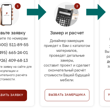
вьте заявку
Замер и расчет
ите по номерам
Дизайнер-замерщик
800) 511-89-55
приедет к Вам с каталогом
материалов,
Вы
495) 665-24-01
проведёт детальные
р
926) 409-68-13
замеры,
д
составит проект и сделает
з
те заявку на сайте для
окончательный расчёт
нсультации и
стоимости Вашей будущей
ительного расчёта
стоимости.
мебели.
ВЫЗВАТЬ ЗАМЕРЩИКА
АВИТЬ ЗАЯВКУ