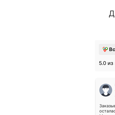
Д
Вс
5.0
из 
Заказыв
осталас