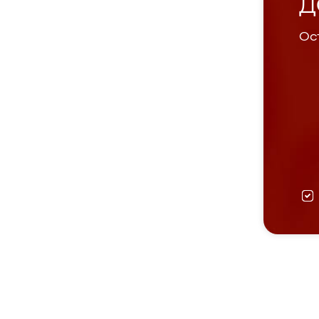
Д
Ост