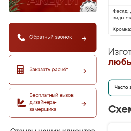
Фасад:
виды ст
Кромка
Обратный звонок
Изго
любы
Заказать расчёт
Часто 
Бесплатный вызов
дизайнера-
Схе
замерщика