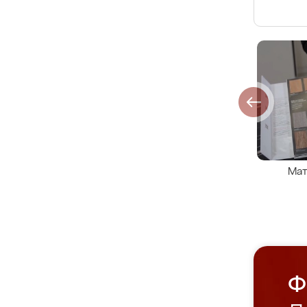
Мат
Ф