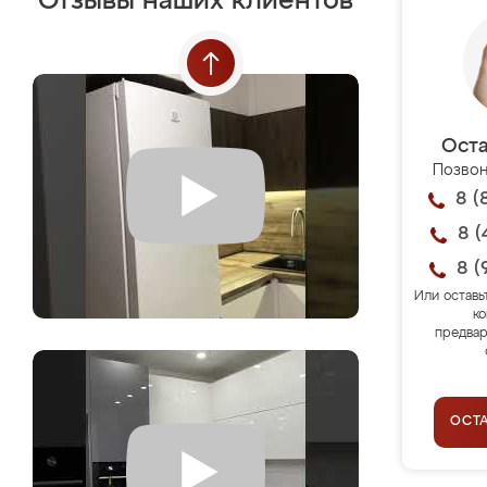
Отзывы наших клиентов
Оста
Позвон
8 (
8 (
8 (
Или оставь
ко
предвар
ОСТ