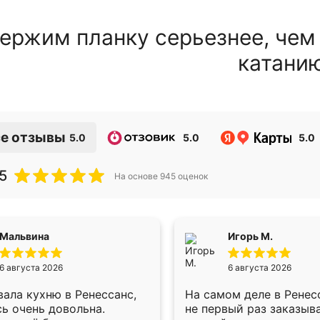
ержим планку серьезнее, чем
катани
е отзывы
5.0
5.0
5.0
5
На основе
945
оценок
Мальвина
Игорь М.
6 августа 2026
6 августа 2026
ала кухню в Ренессанс,
На самом деле в Ренес
ь очень довольна.
не первый раз заказыв