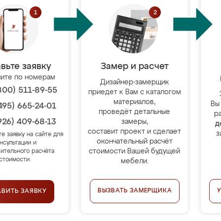
вьте заявку
Замер и расчет
ите по номерам
Дизайнер-замерщик
800) 511-89-55
приедет к Вам с каталогом
материалов,
Вы
495) 665-24-01
проведёт детальные
р
926) 409-68-13
замеры,
д
составит проект и сделает
з
те заявку на сайте для
окончательный расчёт
нсультации и
стоимости Вашей будущей
ительного расчёта
стоимости.
мебели.
ВЫЗВАТЬ ЗАМЕРЩИКА
АВИТЬ ЗАЯВКУ