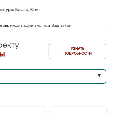
итура:
Boyard, Blum
еры:
индивидуально под Ваш заказ
екту:
УЗНАТЬ
лы
ПОДРОБНОСТИ
▼