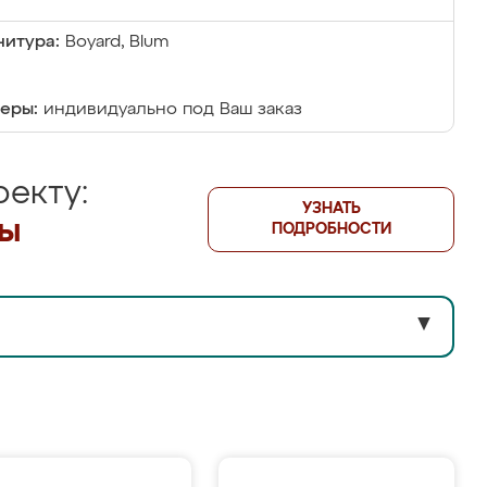
итура:
Boyard, Blum
еры:
индивидуально под Ваш заказ
екту:
УЗНАТЬ
лы
ПОДРОБНОСТИ
▼