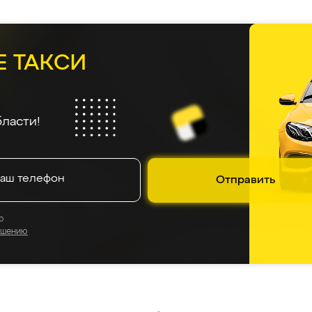
Е ТАКСИ
ласти!
Отправить
о
ашению