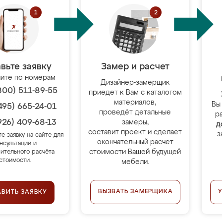
вьте заявку
Замер и расчет
ите по номерам
Дизайнер-замерщик
800) 511-89-55
приедет к Вам с каталогом
материалов,
Вы
495) 665-24-01
проведёт детальные
р
926) 409-68-13
замеры,
д
составит проект и сделает
з
те заявку на сайте для
окончательный расчёт
нсультации и
стоимости Вашей будущей
ительного расчёта
стоимости.
мебели.
ВЫЗВАТЬ ЗАМЕРЩИКА
АВИТЬ ЗАЯВКУ