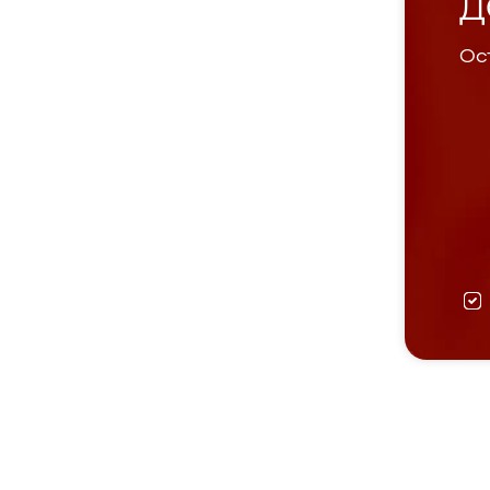
Д
Ост