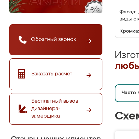
Фасад:
виды ст
Кромка
Обратный звонок
Изго
любы
Заказать расчёт
Часто 
Бесплатный вызов
дизайнера-
Схе
замерщика