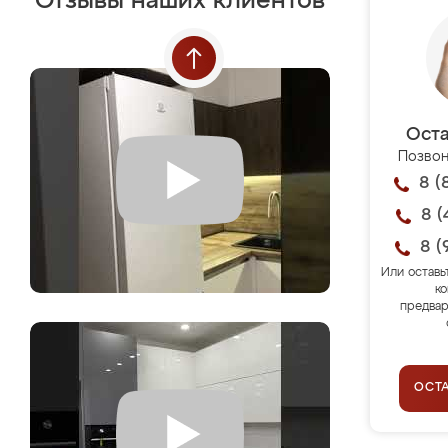
Отзывы наших клиентов
Оста
Позвон
8 (
8 (
8 (
Или оставь
ко
предвар
ОСТ