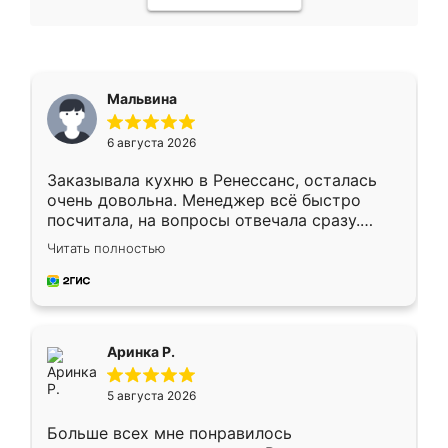
Мальвина
6 августа 2026
Заказывала кухню в Ренессанс, осталась
очень довольна. Менеджер всё быстро
посчитала, на вопросы отвечала сразу.
Замерщик приехал в субботу, подошёл к
Читать полностью
делу со всей ответственностью. Собрали
за день, ребята работали аккуратно, даже
пыли почти не было. Качество отличное,
ящики ходят плавно, ничего не скрипит.
Всё подошло как влитое.
Аринка Р.
5 августа 2026
Больше всех мне понравилось