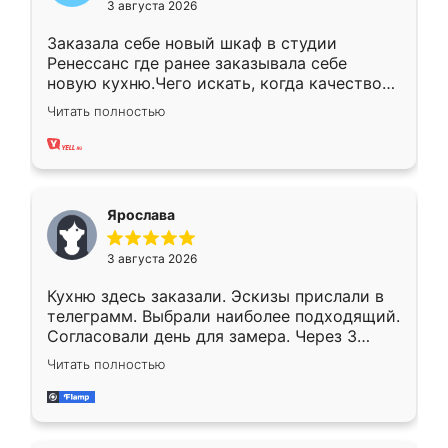
3 августа 2026
Заказала себе новый шкаф в студии
Ренессанс где ранее заказывала себе
новую кухню.Чего искать, когда качеством
вполне довольна. Служит кухня уже почти
Читать полностью
два года, нареканий нет.
Ярослава
3 августа 2026
Кухню здесь заказали. Эскизы прислали в
телеграмм. Выбрали наиболее подходящий.
Согласовали день для замера. Через 3
недели кухня была уже готова. Остались
Читать полностью
довольны работой. Спасибо Ренессанс
мебель за качественную работу!