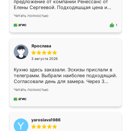
предложение от компании Ренессанс от
Елены Сергеевой. Подходяшщая цена и
короткие сроки изготовления. Приехавший
Читать полностью
для замера сотрудник Владислав
предложил по моему эскизу самый
1
подходящий вариант шкафа. Немного его
видоизменил, получилось даже лучше, чем
я хотела.
Ярослава
3 августа 2026
Кухню здесь заказали. Эскизы прислали в
телеграмм. Выбрали наиболее подходящий.
Согласовали день для замера. Через 3
недели кухня была уже готова. Остались
Читать полностью
довольны работой. Спасибо Ренессанс
мебель за качественную работу!
yaroslava1986