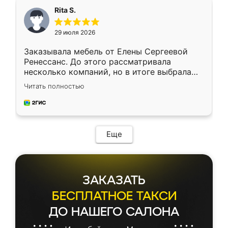
Rita S.
29 июля 2026
Заказывала мебель от Елены Сергеевой
Ренессанс. До этого рассматривала
несколько компаний, но в итоге выбрала
эту. Сначала обговорили условия, потом
Читать полностью
приехал замерщик, всё спокойно объяснил
и снял размеры. Изготовили в срок, с
доставкой тоже никаких проблем не
возникло. Сборку выполнили аккуратно,
мебель сразу встала на свое место без
Еще
каких-либо доработок. Качеством осталась
довольна, все выглядит так, как и ожидала.
ЗАКАЗАТЬ
БЕСПЛАТНОЕ ТАКСИ
ДО НАШЕГО САЛОНА