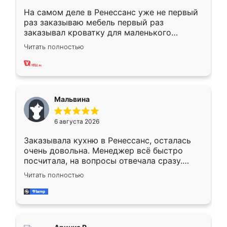
На самом деле в Ренессанс уже не первый
раз заказываю мебель первый раз
заказывал кроватку для маленького
ребёнка при его рождении ,во второй раз
Читать полностью
заказал шкаф-купе. По качеству очень
хорошее сборка достаточно быстрая,
также адекватные цены. До этого
сравнивал с разными конкурентами в этом
сегменте ,выбор у конкурентов куда
Мальвина
меньше, здесь же он более разнообразный.
Мне нравится ,если что-то потребуется из
6 августа 2026
мебели буду заказывать только здесь.
Заказывала кухню в Ренессанс, осталась
очень довольна. Менеджер всё быстро
посчитала, на вопросы отвечала сразу.
Замерщик приехал в субботу, подошёл к
Читать полностью
делу со всей ответственностью. Собрали
за день, ребята работали аккуратно, даже
пыли почти не было. Качество отличное,
ящики ходят плавно, ничего не скрипит.
Всё подошло как влитое.