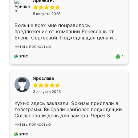
Аринка Р.
5 августа 2026
Больше всех мне понравилось
предложение от компании Ренессанс от
Елены Сергеевой. Подходяшщая цена и
короткие сроки изготовления. Приехавший
Читать полностью
для замера сотрудник Владислав
предложил по моему эскизу самый
1
подходящий вариант шкафа. Немного его
видоизменил, получилось даже лучше, чем
я хотела.
Ярослава
3 августа 2026
Кухню здесь заказали. Эскизы прислали в
телеграмм. Выбрали наиболее подходящий.
Согласовали день для замера. Через 3
недели кухня была уже готова. Остались
Читать полностью
довольны работой. Спасибо Ренессанс
мебель за качественную работу!