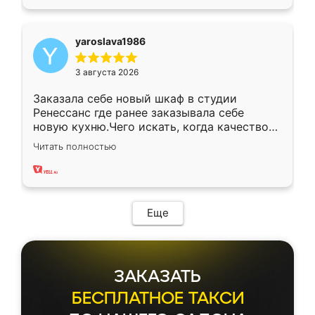
yaroslava1986
3 августа 2026
Заказала себе новый шкаф в студии
Ренессанс где ранее заказывала себе
новую кухню.Чего искать, когда качеством
вполне довольна. Служит кухня уже почти
Читать полностью
два года, нареканий нет.
Еще
ЗАКАЗАТЬ
БЕСПЛАТНОЕ ТАКСИ