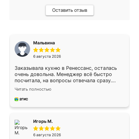
Оставить отзыв
Мальвина
6 августа 2026
Заказывала кухню в Ренессанс, осталась
очень довольна. Менеджер всё быстро
посчитала, на вопросы отвечала сразу.
Замерщик приехал в субботу, подошёл к
Читать полностью
делу со всей ответственностью. Собрали
за день, ребята работали аккуратно, даже
пыли почти не было. Качество отличное,
ящики ходят плавно, ничего не скрипит.
Всё подошло как влитое.
Игорь М.
6 августа 2026