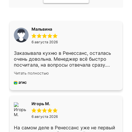
Мальвина
6 августа 2026
Заказывала кухню в Ренессанс, осталась
очень довольна. Менеджер всё быстро
посчитала, на вопросы отвечала сразу.
Замерщик приехал в субботу, подошёл к
Читать полностью
делу со всей ответственностью. Собрали
за день, ребята работали аккуратно, даже
пыли почти не было. Качество отличное,
ящики ходят плавно, ничего не скрипит.
Всё подошло как влитое.
Игорь М.
6 августа 2026
На самом деле в Ренессанс уже не первый