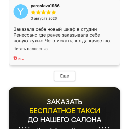
yaroslava1986
3 августа 2026
Заказала себе новый шкаф в студии
Ренессанс где ранее заказывала себе
новую кухню.Чего искать, когда качеством
вполне довольна. Служит кухня уже почти
Читать полностью
два года, нареканий нет.
Еще
ЗАКАЗАТЬ
БЕСПЛАТНОЕ ТАКСИ
ДО НАШЕГО САЛОНА