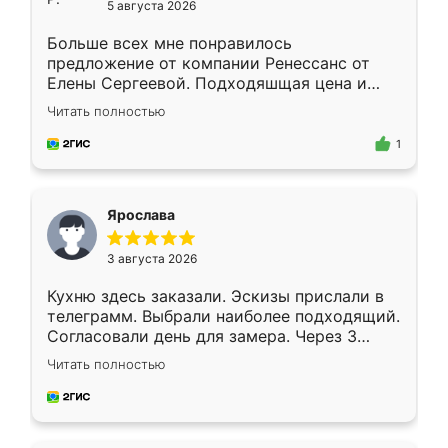
5 августа 2026
Больше всех мне понравилось
предложение от компании Ренессанс от
Елены Сергеевой. Подходяшщая цена и
короткие сроки изготовления. Приехавший
Читать полностью
для замера сотрудник Владислав
предложил по моему эскизу самый
1
подходящий вариант шкафа. Немного его
видоизменил, получилось даже лучше, чем
я хотела.
Ярослава
3 августа 2026
Кухню здесь заказали. Эскизы прислали в
телеграмм. Выбрали наиболее подходящий.
Согласовали день для замера. Через 3
недели кухня была уже готова. Остались
Читать полностью
довольны работой. Спасибо Ренессанс
мебель за качественную работу!