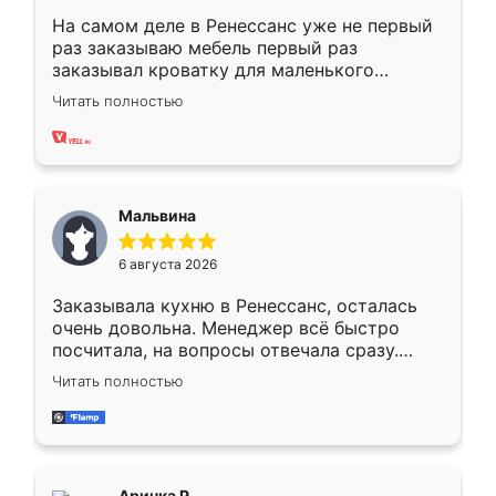
На самом деле в Ренессанс уже не первый
раз заказываю мебель первый раз
заказывал кроватку для маленького
ребёнка при его рождении ,во второй раз
Читать полностью
заказал шкаф-купе. По качеству очень
хорошее сборка достаточно быстрая,
также адекватные цены. До этого
сравнивал с разными конкурентами в этом
сегменте ,выбор у конкурентов куда
Мальвина
меньше, здесь же он более разнообразный.
Мне нравится ,если что-то потребуется из
6 августа 2026
мебели буду заказывать только здесь.
Заказывала кухню в Ренессанс, осталась
очень довольна. Менеджер всё быстро
посчитала, на вопросы отвечала сразу.
Замерщик приехал в субботу, подошёл к
Читать полностью
делу со всей ответственностью. Собрали
за день, ребята работали аккуратно, даже
пыли почти не было. Качество отличное,
ящики ходят плавно, ничего не скрипит.
Всё подошло как влитое.
Аринка Р.