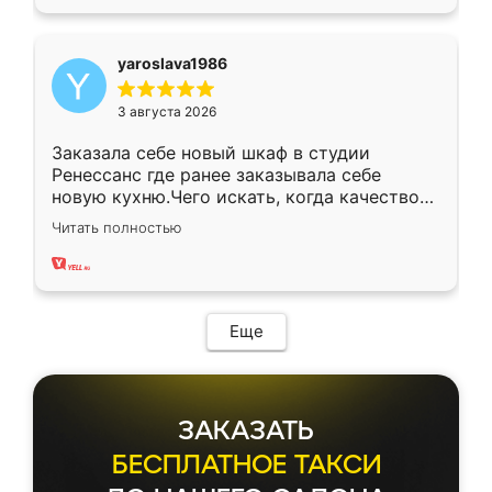
yaroslava1986
3 августа 2026
Заказала себе новый шкаф в студии
Ренессанс где ранее заказывала себе
новую кухню.Чего искать, когда качеством
вполне довольна. Служит кухня уже почти
Читать полностью
два года, нареканий нет.
Еще
ЗАКАЗАТЬ
БЕСПЛАТНОЕ ТАКСИ