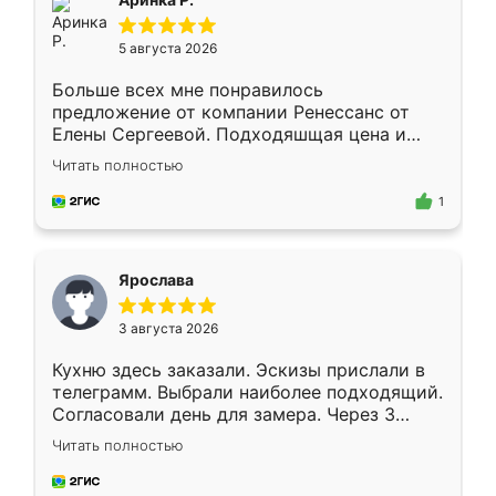
5 августа 2026
Больше всех мне понравилось
предложение от компании Ренессанс от
Елены Сергеевой. Подходяшщая цена и
короткие сроки изготовления. Приехавший
Читать полностью
для замера сотрудник Владислав
предложил по моему эскизу самый
1
подходящий вариант шкафа. Немного его
видоизменил, получилось даже лучше, чем
я хотела.
Ярослава
3 августа 2026
Кухню здесь заказали. Эскизы прислали в
телеграмм. Выбрали наиболее подходящий.
Согласовали день для замера. Через 3
недели кухня была уже готова. Остались
Читать полностью
довольны работой. Спасибо Ренессанс
мебель за качественную работу!