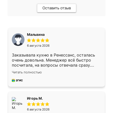
Оставить отзыв
Мальвина
6 августа 2026
Заказывала кухню в Ренессанс, осталась
очень довольна. Менеджер всё быстро
посчитала, на вопросы отвечала сразу.
Замерщик приехал в субботу, подошёл к
Читать полностью
делу со всей ответственностью. Собрали
за день, ребята работали аккуратно, даже
пыли почти не было. Качество отличное,
ящики ходят плавно, ничего не скрипит.
Всё подошло как влитое.
Игорь М.
6 августа 2026