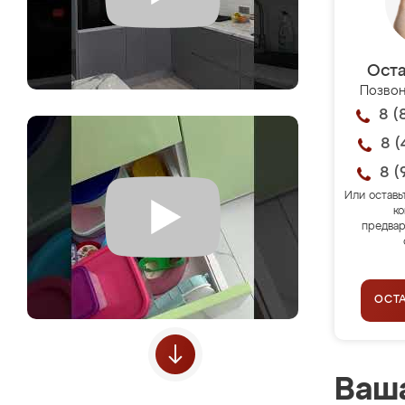
Оста
Позвон
8 (
8 (
8 (
Или оставь
ко
предвар
ОСТ
Ваша