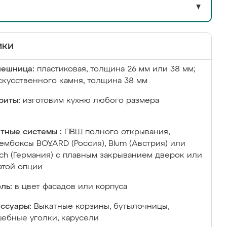
▼
ики
лешница:
пластиковая, толщина 26 мм или 38 мм;
скусственного камня, толщина 38 мм
риты:
изготовим кухню любого размера
тные системы :
ПВШ полного открывания,
ембоксы BOYARD (Россия), Blum (Австрия) или
ich (Германия) с плавным закрыванием дверок или
этой опции
ль:
в цвет фасадов или корпуса
ссуары:
Выкатные корзины, бутылочницы,
ебные уголки, карусели