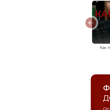
Как 
Ф
Д
Ост