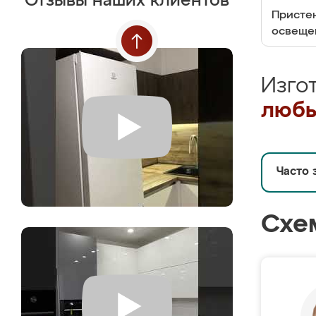
Отзывы наших клиентов
Пристен
освеще
Изго
любы
Часто 
Схе