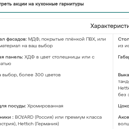
реть акции на кухонные гарнитуры
Характерист
ал фасадов:
МДФ, покрытые плёнкой ПВХ, или
Сто
материал на ваш выбор
из и
я панель:
ХДФ в цвет столешницы или с
Габа
чатью
а выбор, более 300 цветов
Выка
танд
Hett
без 
ля посуды:
Хромированная
Цоко
ники :
BOYARD (Россия) или премиум класса
Аксе
встрия), Hettich (Германия)
волш