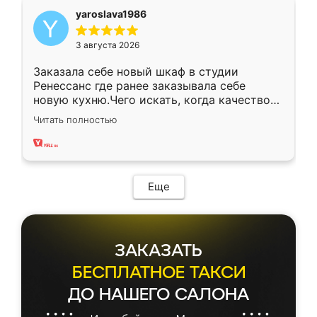
yaroslava1986
3 августа 2026
Заказала себе новый шкаф в студии
Ренессанс где ранее заказывала себе
новую кухню.Чего искать, когда качеством
вполне довольна. Служит кухня уже почти
Читать полностью
два года, нареканий нет.
Еще
ЗАКАЗАТЬ
БЕСПЛАТНОЕ ТАКСИ
ДО НАШЕГО САЛОНА