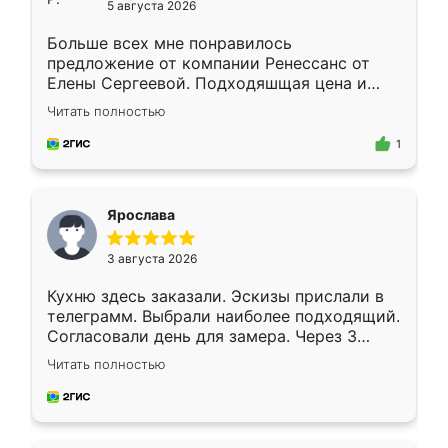
5 августа 2026
Больше всех мне понравилось
предложение от компании Ренессанс от
Елены Сергеевой. Подходяшщая цена и
короткие сроки изготовления. Приехавший
Читать полностью
для замера сотрудник Владислав
предложил по моему эскизу самый
1
подходящий вариант шкафа. Немного его
видоизменил, получилось даже лучше, чем
я хотела.
Ярослава
3 августа 2026
Кухню здесь заказали. Эскизы прислали в
телеграмм. Выбрали наиболее подходящий.
Согласовали день для замера. Через 3
недели кухня была уже готова. Остались
Читать полностью
довольны работой. Спасибо Ренессанс
мебель за качественную работу!