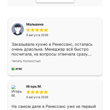
Мальвина
6 августа 2026
Заказывала кухню в Ренессанс, осталась
очень довольна. Менеджер всё быстро
посчитала, на вопросы отвечала сразу.
Замерщик приехал в субботу, подошёл к
Читать полностью
делу со всей ответственностью. Собрали
за день, ребята работали аккуратно, даже
пыли почти не было. Качество отличное,
ящики ходят плавно, ничего не скрипит.
Всё подошло как влитое.
Игорь М.
6 августа 2026
На самом деле в Ренессанс уже не первый