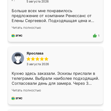
5 августа 2026
Больше всех мне понравилось
предложение от компании Ренессанс от
Елены Сергеевой. Подходяшщая цена и
короткие сроки изготовления. Приехавший
Читать полностью
для замера сотрудник Владислав
предложил по моему эскизу самый
1
подходящий вариант шкафа. Немного его
видоизменил, получилось даже лучше, чем
я хотела.
Ярослава
3 августа 2026
Кухню здесь заказали. Эскизы прислали в
телеграмм. Выбрали наиболее подходящий.
Согласовали день для замера. Через 3
недели кухня была уже готова. Остались
Читать полностью
довольны работой. Спасибо Ренессанс
мебель за качественную работу!