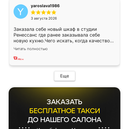
yaroslava1986
3 августа 2026
Заказала себе новый шкаф в студии
Ренессанс где ранее заказывала себе
новую кухню.Чего искать, когда качеством
вполне довольна. Служит кухня уже почти
Читать полностью
два года, нареканий нет.
Еще
ЗАКАЗАТЬ
БЕСПЛАТНОЕ ТАКСИ
ДО НАШЕГО САЛОНА