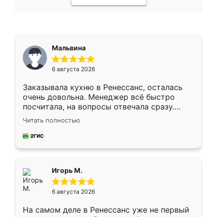
Мальвина
6 августа 2026
Заказывала кухню в Ренессанс, осталась
очень довольна. Менеджер всё быстро
посчитала, на вопросы отвечала сразу.
Замерщик приехал в субботу, подошёл к
Читать полностью
делу со всей ответственностью. Собрали
за день, ребята работали аккуратно, даже
пыли почти не было. Качество отличное,
ящики ходят плавно, ничего не скрипит.
Всё подошло как влитое.
Игорь М.
6 августа 2026
На самом деле в Ренессанс уже не первый