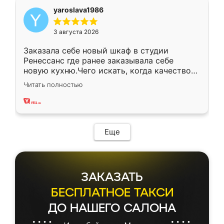
yaroslava1986
3 августа 2026
Заказала себе новый шкаф в студии
Ренессанс где ранее заказывала себе
новую кухню.Чего искать, когда качеством
вполне довольна. Служит кухня уже почти
Читать полностью
два года, нареканий нет.
Еще
ЗАКАЗАТЬ
БЕСПЛАТНОЕ ТАКСИ
ДО НАШЕГО САЛОНА