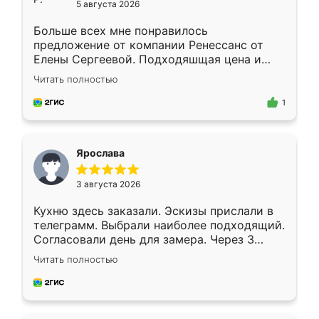
5 августа 2026
Больше всех мне понравилось
предложение от компании Ренессанс от
Елены Сергеевой. Подходяшщая цена и
короткие сроки изготовления. Приехавший
Читать полностью
для замера сотрудник Владислав
предложил по моему эскизу самый
1
подходящий вариант шкафа. Немного его
видоизменил, получилось даже лучше, чем
я хотела.
Ярослава
3 августа 2026
Кухню здесь заказали. Эскизы прислали в
телеграмм. Выбрали наиболее подходящий.
Согласовали день для замера. Через 3
недели кухня была уже готова. Остались
Читать полностью
довольны работой. Спасибо Ренессанс
мебель за качественную работу!