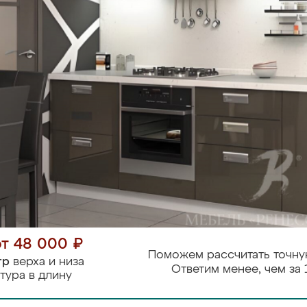
от 48 000 ₽
Поможем рассчитать точну
тр
верха и низа
Ответим менее, чем за 
тура в длину