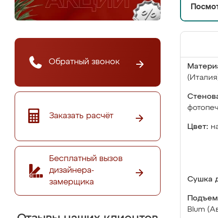
Посмот
Обратный звонок
Матери
(Италия
Стенова
фотопе
Заказать расчёт
Цвет:
н
Бесплатный вызов
дизайнера-
Сушка д
замерщика
Подъем
Blum (А