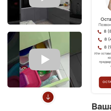
Оста
Позвон
8 (
8 (
8 (
Или оставь
ко
предвар
ОСТ
Ваша