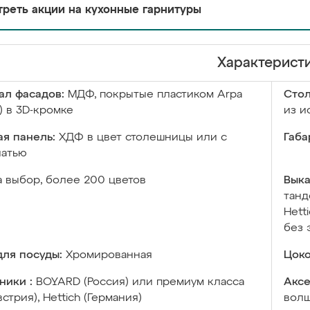
реть акции на кухонные гарнитуры
Характерист
ал фасадов:
МДФ, покрытые пластиком Arpa
Сто
) в 3D-кромке
из и
я панель:
ХДФ в цвет столешницы или с
Габа
чатью
а выбор, более 200 цветов
Выка
танд
Hett
без 
ля посуды:
Хромированная
Цоко
ники :
BOYARD (Россия) или премиум класса
Аксе
встрия), Hettich (Германия)
волш