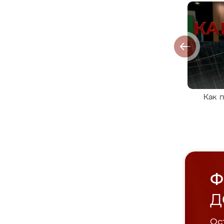
Как 
Ф
Д
Ост