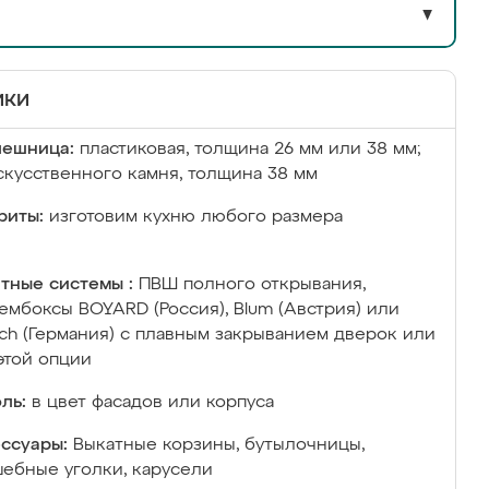
▼
ики
лешница:
пластиковая, толщина 26 мм или 38 мм;
скусственного камня, толщина 38 мм
риты:
изготовим кухню любого размера
тные системы :
ПВШ полного открывания,
ембоксы BOYARD (Россия), Blum (Австрия) или
ich (Германия) с плавным закрыванием дверок или
этой опции
ль:
в цвет фасадов или корпуса
ссуары:
Выкатные корзины, бутылочницы,
ебные уголки, карусели