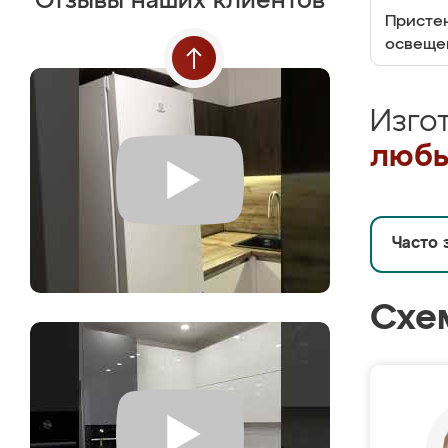
Отзывы наших клиентов
Пристен
освеще
Изго
любы
Часто 
Схе