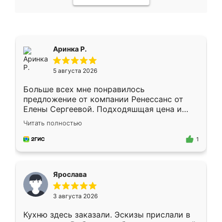
Аринка Р.
5 августа 2026
Больше всех мне понравилось
предложение от компании Ренессанс от
Елены Сергеевой. Подходяшщая цена и
короткие сроки изготовления. Приехавший
Читать полностью
для замера сотрудник Владислав
предложил по моему эскизу самый
1
подходящий вариант шкафа. Немного его
видоизменил, получилось даже лучше, чем
я хотела.
Ярослава
3 августа 2026
Кухню здесь заказали. Эскизы прислали в