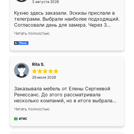
3 августа 2026
Кухню здесь заказали. Эскизы прислали в
телеграмм. Выбрали наиболее подходящий.
Согласовали день для замера. Через 3
недели кухня была уже готова. Остались
Читать полностью
довольны работой. Спасибо Ренессанс
мебель за качественную работу!
Rita S.
29 июля 2026
Заказывала мебель от Елены Сергеевой
Ренессанс. До этого рассматривала
несколько компаний, но в итоге выбрала
эту. Сначала обговорили условия, потом
Читать полностью
приехал замерщик, всё спокойно объяснил
и снял размеры. Изготовили в срок, с
доставкой тоже никаких проблем не
возникло. Сборку выполнили аккуратно,