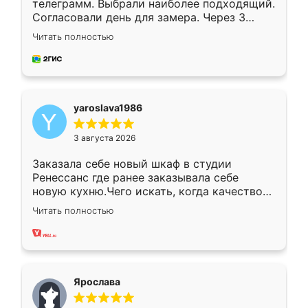
телеграмм. Выбрали наиболее подходящий.
Согласовали день для замера. Через 3
недели кухня была уже готова. Остались
Читать полностью
довольны работой. Спасибо Ренессанс
мебель за качественную работу!
yaroslava1986
3 августа 2026
Заказала себе новый шкаф в студии
Ренессанс где ранее заказывала себе
новую кухню.Чего искать, когда качеством
вполне довольна. Служит кухня уже почти
Читать полностью
два года, нареканий нет.
Ярослава