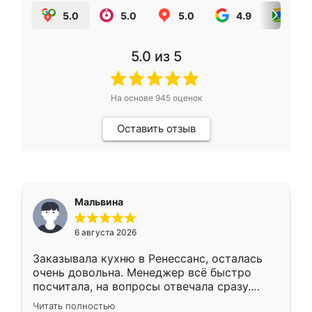
5.0
5.0
5.0
4.9
5.0
5.0
из 5
На основе
945
оценок
Оставить отзыв
Мальвина
6 августа 2026
Заказывала кухню в Ренессанс, осталась
очень довольна. Менеджер всё быстро
посчитала, на вопросы отвечала сразу.
Замерщик приехал в субботу, подошёл к
Читать полностью