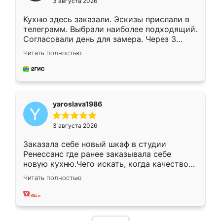
3 августа 2026
Кухню здесь заказали. Эскизы прислали в
телеграмм. Выбрали наиболее подходящий.
Согласовали день для замера. Через 3
недели кухня была уже готова. Остались
Читать полностью
довольны работой. Спасибо Ренессанс
мебель за качественную работу!
yaroslava1986
3 августа 2026
Заказала себе новый шкаф в студии
Ренессанс где ранее заказывала себе
новую кухню.Чего искать, когда качеством
вполне довольна. Служит кухня уже почти
Читать полностью
два года, нареканий нет.