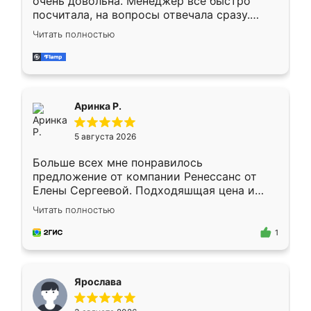
очень довольна. Менеджер всё быстро
посчитала, на вопросы отвечала сразу.
Замерщик приехал в субботу, подошёл к
Читать полностью
делу со всей ответственностью. Собрали
за день, ребята работали аккуратно, даже
пыли почти не было. Качество отличное,
ящики ходят плавно, ничего не скрипит.
Всё подошло как влитое.
Аринка Р.
5 августа 2026
Больше всех мне понравилось
предложение от компании Ренессанс от
Елены Сергеевой. Подходяшщая цена и
короткие сроки изготовления. Приехавший
Читать полностью
для замера сотрудник Владислав
предложил по моему эскизу самый
1
подходящий вариант шкафа. Немного его
видоизменил, получилось даже лучше, чем
я хотела.
Ярослава