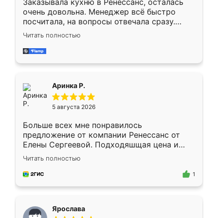
Заказывала кухню в Ренессанс, осталась
очень довольна. Менеджер всё быстро
посчитала, на вопросы отвечала сразу.
Замерщик приехал в субботу, подошёл к
Читать полностью
делу со всей ответственностью. Собрали
за день, ребята работали аккуратно, даже
пыли почти не было. Качество отличное,
ящики ходят плавно, ничего не скрипит.
Всё подошло как влитое.
Аринка Р.
5 августа 2026
Больше всех мне понравилось
предложение от компании Ренессанс от
Елены Сергеевой. Подходяшщая цена и
короткие сроки изготовления. Приехавший
Читать полностью
для замера сотрудник Владислав
предложил по моему эскизу самый
1
подходящий вариант шкафа. Немного его
видоизменил, получилось даже лучше, чем
я хотела.
Ярослава