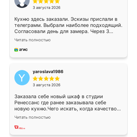
3 августа 2026
Кухню здесь заказали. Эскизы прислали в
телеграмм. Выбрали наиболее подходящий.
Согласовали день для замера. Через 3
недели кухня была уже готова. Остались
Читать полностью
довольны работой. Спасибо Ренессанс
мебель за качественную работу!
yaroslava1986
3 августа 2026
Заказала себе новый шкаф в студии
Ренессанс где ранее заказывала себе
новую кухню.Чего искать, когда качеством
вполне довольна. Служит кухня уже почти
Читать полностью
два года, нареканий нет.