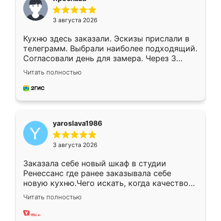
3 августа 2026
Кухню здесь заказали. Эскизы прислали в
телеграмм. Выбрали наиболее подходящий.
Согласовали день для замера. Через 3
недели кухня была уже готова. Остались
Читать полностью
довольны работой. Спасибо Ренессанс
мебель за качественную работу!
yaroslava1986
3 августа 2026
Заказала себе новый шкаф в студии
Ренессанс где ранее заказывала себе
новую кухню.Чего искать, когда качеством
вполне довольна. Служит кухня уже почти
Читать полностью
два года, нареканий нет.