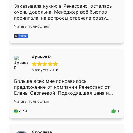
Заказывала кухню в Ренессанс, осталась
очень довольна. Менеджер всё быстро
посчитала, на вопросы отвечала сразу.
Замерщик приехал в субботу, подошёл к
Читать полностью
делу со всей ответственностью. Собрали
за день, ребята работали аккуратно, даже
пыли почти не было. Качество отличное,
ящики ходят плавно, ничего не скрипит.
Всё подошло как влитое.
Аринка Р.
5 августа 2026
Больше всех мне понравилось
предложение от компании Ренессанс от
Елены Сергеевой. Подходяшщая цена и
короткие сроки изготовления. Приехавший
Читать полностью
для замера сотрудник Владислав
предложил по моему эскизу самый
1
подходящий вариант шкафа. Немного его
видоизменил, получилось даже лучше, чем
я хотела.
Ярослава