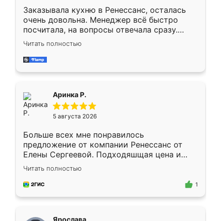
Заказывала кухню в Ренессанс, осталась
очень довольна. Менеджер всё быстро
посчитала, на вопросы отвечала сразу.
Замерщик приехал в субботу, подошёл к
Читать полностью
делу со всей ответственностью. Собрали
за день, ребята работали аккуратно, даже
пыли почти не было. Качество отличное,
ящики ходят плавно, ничего не скрипит.
Всё подошло как влитое.
Аринка Р.
5 августа 2026
Больше всех мне понравилось
предложение от компании Ренессанс от
Елены Сергеевой. Подходяшщая цена и
короткие сроки изготовления. Приехавший
Читать полностью
для замера сотрудник Владислав
предложил по моему эскизу самый
1
подходящий вариант шкафа. Немного его
видоизменил, получилось даже лучше, чем
я хотела.
Ярослава