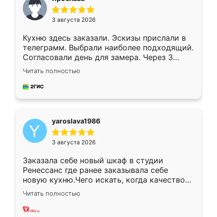
3 августа 2026
Кухню здесь заказали. Эскизы прислали в
телеграмм. Выбрали наиболее подходящий.
Согласовали день для замера. Через 3
недели кухня была уже готова. Остались
Читать полностью
довольны работой. Спасибо Ренессанс
мебель за качественную работу!
yaroslava1986
3 августа 2026
Заказала себе новый шкаф в студии
Ренессанс где ранее заказывала себе
новую кухню.Чего искать, когда качеством
вполне довольна. Служит кухня уже почти
Читать полностью
два года, нареканий нет.