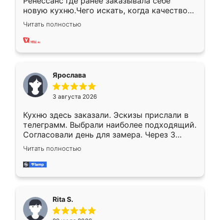
Ренессанс где ранее заказывала себе
новую кухню.Чего искать, когда качеством
вполне довольна. Служит кухня уже почти
Читать полностью
два года, нареканий нет.
Ярослава
3 августа 2026
Кухню здесь заказали. Эскизы прислали в
телеграмм. Выбрали наиболее подходящий.
Согласовали день для замера. Через 3
недели кухня была уже готова. Остались
Читать полностью
довольны работой. Спасибо Ренессанс
мебель за качественную работу!
Rita S.