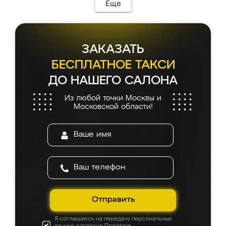
мебель сразу встала на свое место без
Еще
каких-либо доработок. Качеством осталась
довольна, все выглядит так, как и ожидала.
ЗАКАЗАТЬ
БЕСПЛАТНОЕ ТАКСИ
ДО НАШЕГО САЛОНА
Из любой точки Москвы и
Московской области!
Отправить
Я соглашаюсь на передачу персональных
данных согласно
Политике