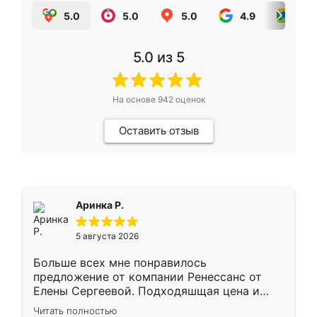
5.0
5.0
5.0
4.9
5.0
5.0
из 5
На основе
942
оценок
Оставить отзыв
Аринка Р.
5 августа 2026
Больше всех мне понравилось
предложение от компании Ренессанс от
Елены Сергеевой. Подходяшщая цена и
короткие сроки изготовления. Приехавший
Читать полностью