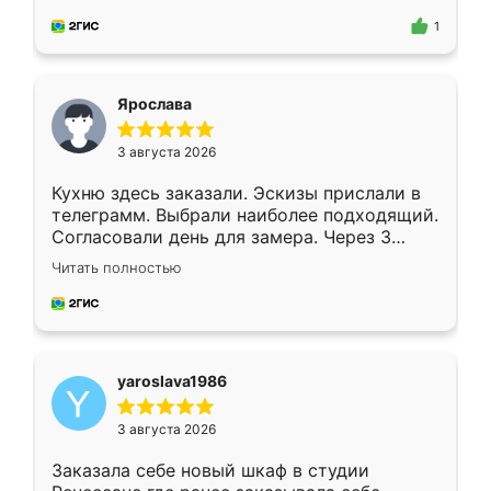
для замера сотрудник Владислав
предложил по моему эскизу самый
1
подходящий вариант шкафа. Немного его
видоизменил, получилось даже лучше, чем
я хотела.
Ярослава
3 августа 2026
Кухню здесь заказали. Эскизы прислали в
телеграмм. Выбрали наиболее подходящий.
Согласовали день для замера. Через 3
недели кухня была уже готова. Остались
Читать полностью
довольны работой. Спасибо Ренессанс
мебель за качественную работу!
yaroslava1986
3 августа 2026
Заказала себе новый шкаф в студии