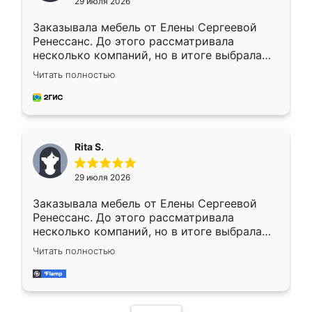
29 июля 2026
Заказывала мебель от Елены Сергеевой
Ренессанс. До этого рассматривала
несколько компаний, но в итоге выбрала
эту. Сначала обговорили условия, потом
Читать полностью
приехал замерщик, всё спокойно объяснил
и снял размеры. Изготовили в срок, с
доставкой тоже никаких проблем не
возникло. Сборку выполнили аккуратно,
мебель сразу встала на свое место без
Rita S.
каких-либо доработок. Качеством осталась
довольна, все выглядит так, как и ожидала.
29 июля 2026
Заказывала мебель от Елены Сергеевой
Ренессанс. До этого рассматривала
несколько компаний, но в итоге выбрала
эту. Сначала обговорили условия, потом
Читать полностью
приехал замерщик, всё спокойно объяснил
и снял размеры. Изготовили в срок, с
доставкой тоже никаких проблем не
возникло. Сборку выполнили аккуратно,