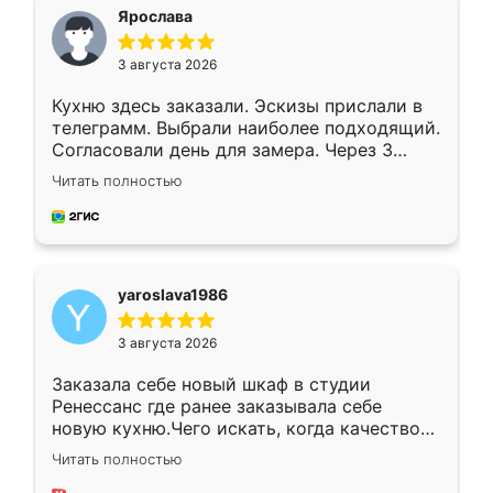
я хотела.
Ярослава
3 августа 2026
Кухню здесь заказали. Эскизы прислали в
телеграмм. Выбрали наиболее подходящий.
Согласовали день для замера. Через 3
недели кухня была уже готова. Остались
Читать полностью
довольны работой. Спасибо Ренессанс
мебель за качественную работу!
yaroslava1986
3 августа 2026
Заказала себе новый шкаф в студии
Ренессанс где ранее заказывала себе
новую кухню.Чего искать, когда качеством
вполне довольна. Служит кухня уже почти
Читать полностью
два года, нареканий нет.