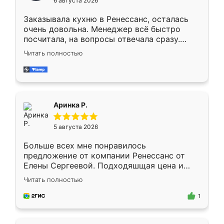
6 августа 2026
мебели буду заказывать только здесь.
Заказывала кухню в Ренессанс, осталась
очень довольна. Менеджер всё быстро
посчитала, на вопросы отвечала сразу.
Замерщик приехал в субботу, подошёл к
Читать полностью
делу со всей ответственностью. Собрали
за день, ребята работали аккуратно, даже
пыли почти не было. Качество отличное,
ящики ходят плавно, ничего не скрипит.
Всё подошло как влитое.
Аринка Р.
5 августа 2026
Больше всех мне понравилось
предложение от компании Ренессанс от
Елены Сергеевой. Подходяшщая цена и
короткие сроки изготовления. Приехавший
Читать полностью
для замера сотрудник Владислав
предложил по моему эскизу самый
1
подходящий вариант шкафа. Немного его
видоизменил, получилось даже лучше, чем