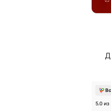
Д
Вс
5.0
из 