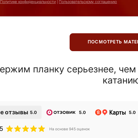
Политике конфиденциальности
|
Пользовательскому соглашению
ПОСМОТРЕТЬ МАТ
ержим планку серьезнее, чем
катани
е отзывы
5.0
5.0
5.0
5
На основе
945
оценок