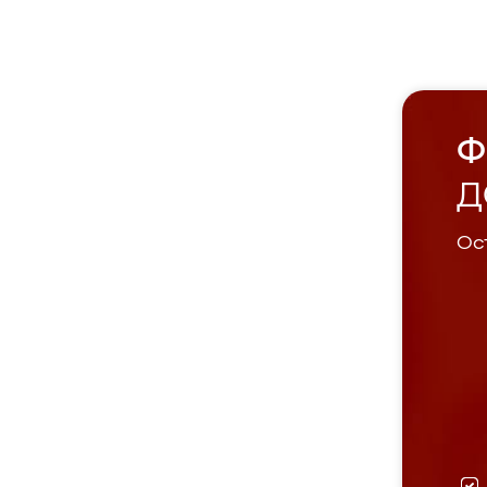
Ф
Д
Ост