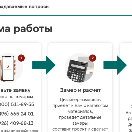
задаваемые вопросы
ма работы
вьте заявку
Замер и расчет
ите по номерам
Дизайнер-замерщик
800) 511-89-55
приедет к Вам с каталогом
материалов,
Вы
495) 665-24-01
проведёт детальные
р
926) 409-68-13
замеры,
д
составит проект и сделает
з
те заявку на сайте для