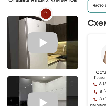
Отзывы наших клиентов
Часто 
Схе
Оста
Позвон
8 (
8 (
8 (
Или оставь