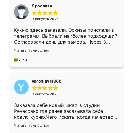
я хотела.
Ярослава
3 августа 2026
Кухню здесь заказали. Эскизы прислали в
телеграмм. Выбрали наиболее подходящий.
Согласовали день для замера. Через 3
недели кухня была уже готова. Остались
Читать полностью
довольны работой. Спасибо Ренессанс
мебель за качественную работу!
yaroslava1986
3 августа 2026
Заказала себе новый шкаф в студии
Ренессанс где ранее заказывала себе
новую кухню.Чего искать, когда качеством
вполне довольна. Служит кухня уже почти
Читать полностью
два года, нареканий нет.