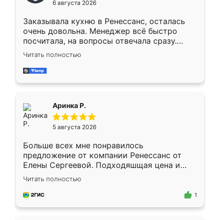
6 августа 2026
мебели буду заказывать только здесь.
Заказывала кухню в Ренессанс, осталась
очень довольна. Менеджер всё быстро
посчитала, на вопросы отвечала сразу.
Замерщик приехал в субботу, подошёл к
Читать полностью
делу со всей ответственностью. Собрали
за день, ребята работали аккуратно, даже
пыли почти не было. Качество отличное,
ящики ходят плавно, ничего не скрипит.
Всё подошло как влитое.
Аринка Р.
5 августа 2026
Больше всех мне понравилось
предложение от компании Ренессанс от
Елены Сергеевой. Подходяшщая цена и
короткие сроки изготовления. Приехавший
Читать полностью
для замера сотрудник Владислав
предложил по моему эскизу самый
1
подходящий вариант шкафа. Немного его
видоизменил, получилось даже лучше, чем