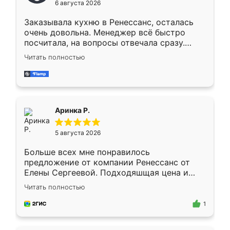
6 августа 2026
мебели буду заказывать только здесь.
Заказывала кухню в Ренессанс, осталась
очень довольна. Менеджер всё быстро
посчитала, на вопросы отвечала сразу.
Замерщик приехал в субботу, подошёл к
Читать полностью
делу со всей ответственностью. Собрали
за день, ребята работали аккуратно, даже
пыли почти не было. Качество отличное,
ящики ходят плавно, ничего не скрипит.
Всё подошло как влитое.
Аринка Р.
5 августа 2026
Больше всех мне понравилось
предложение от компании Ренессанс от
Елены Сергеевой. Подходяшщая цена и
короткие сроки изготовления. Приехавший
Читать полностью
для замера сотрудник Владислав
предложил по моему эскизу самый
1
подходящий вариант шкафа. Немного его
видоизменил, получилось даже лучше, чем