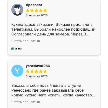
я хотела.
Ярослава
3 августа 2026
Кухню здесь заказали. Эскизы прислали в
телеграмм. Выбрали наиболее подходящий.
Согласовали день для замера. Через 3
недели кухня была уже готова. Остались
Читать полностью
довольны работой. Спасибо Ренессанс
мебель за качественную работу!
yaroslava1986
3 августа 2026
Заказала себе новый шкаф в студии
Ренессанс где ранее заказывала себе
новую кухню.Чего искать, когда качеством
вполне довольна. Служит кухня уже почти
Читать полностью
два года, нареканий нет.