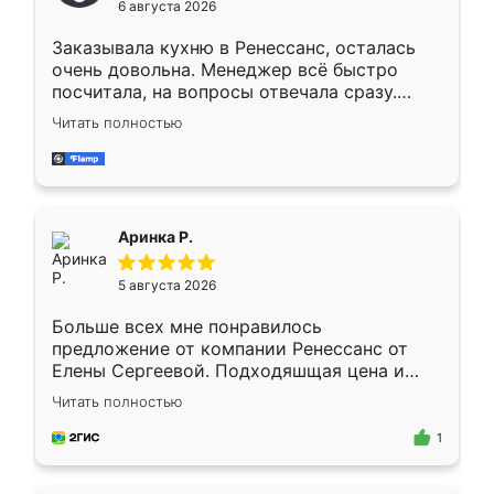
6 августа 2026
мебели буду заказывать только здесь.
Заказывала кухню в Ренессанс, осталась
очень довольна. Менеджер всё быстро
посчитала, на вопросы отвечала сразу.
Замерщик приехал в субботу, подошёл к
Читать полностью
делу со всей ответственностью. Собрали
за день, ребята работали аккуратно, даже
пыли почти не было. Качество отличное,
ящики ходят плавно, ничего не скрипит.
Всё подошло как влитое.
Аринка Р.
5 августа 2026
Больше всех мне понравилось
предложение от компании Ренессанс от
Елены Сергеевой. Подходяшщая цена и
короткие сроки изготовления. Приехавший
Читать полностью
для замера сотрудник Владислав
предложил по моему эскизу самый
1
подходящий вариант шкафа. Немного его
видоизменил, получилось даже лучше, чем