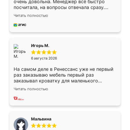
очень довольна. Менеджер всё быстро
посчитала, на вопросы отвечала сразу.
Замерщик приехал в субботу, подошёл к
Читать полностью
делу со всей ответственностью. Собрали
за день, ребята работали аккуратно, даже
пыли почти не было. Качество отличное,
ящики ходят плавно, ничего не скрипит.
Всё подошло как влитое.
Игорь М.
6 августа 2026
На самом деле в Ренессанс уже не первый
раз заказываю мебель первый раз
заказывал кроватку для маленького
ребёнка при его рождении ,во второй раз
Читать полностью
заказал шкаф-купе. По качеству очень
хорошее сборка достаточно быстрая,
также адекватные цены. До этого
сравнивал с разными конкурентами в этом
сегменте ,выбор у конкурентов куда
Мальвина
меньше, здесь же он более разнообразный.
Мне нравится ,если что-то потребуется из