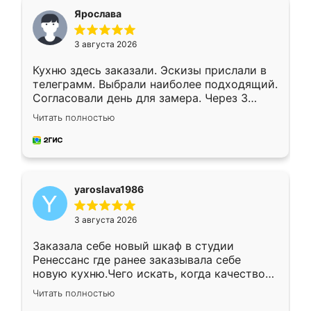
я хотела.
Ярослава
3 августа 2026
Кухню здесь заказали. Эскизы прислали в
телеграмм. Выбрали наиболее подходящий.
Согласовали день для замера. Через 3
недели кухня была уже готова. Остались
Читать полностью
довольны работой. Спасибо Ренессанс
мебель за качественную работу!
yaroslava1986
3 августа 2026
Заказала себе новый шкаф в студии
Ренессанс где ранее заказывала себе
новую кухню.Чего искать, когда качеством
вполне довольна. Служит кухня уже почти
Читать полностью
два года, нареканий нет.