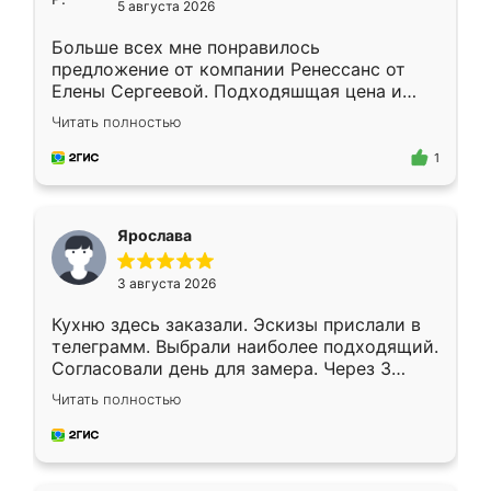
5 августа 2026
Больше всех мне понравилось
предложение от компании Ренессанс от
Елены Сергеевой. Подходяшщая цена и
короткие сроки изготовления. Приехавший
Читать полностью
для замера сотрудник Владислав
предложил по моему эскизу самый
1
подходящий вариант шкафа. Немного его
видоизменил, получилось даже лучше, чем
я хотела.
Ярослава
3 августа 2026
Кухню здесь заказали. Эскизы прислали в
телеграмм. Выбрали наиболее подходящий.
Согласовали день для замера. Через 3
недели кухня была уже готова. Остались
Читать полностью
довольны работой. Спасибо Ренессанс
мебель за качественную работу!