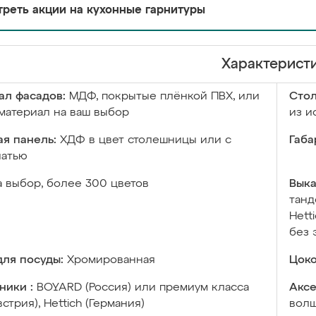
реть акции на кухонные гарнитуры
Характерист
ал фасадов:
МДФ, покрытые плёнкой ПВХ, или
Сто
материал на ваш выбор
из и
я панель:
ХДФ в цвет столешницы или с
Габа
чатью
а выбор, более 300 цветов
Выка
танд
Hett
без 
ля посуды:
Хромированная
Цоко
ники :
BOYARD (Россия) или премиум класса
Аксе
встрия), Hettich (Германия)
волш