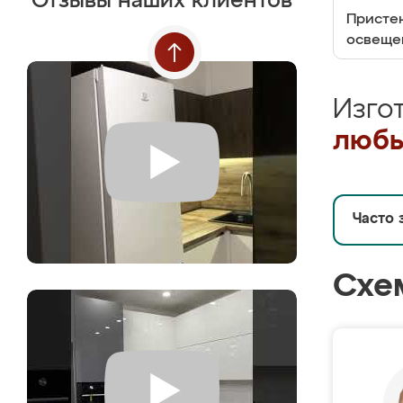
Отзывы наших клиентов
Пристен
освеще
Изго
любы
Часто 
Схе