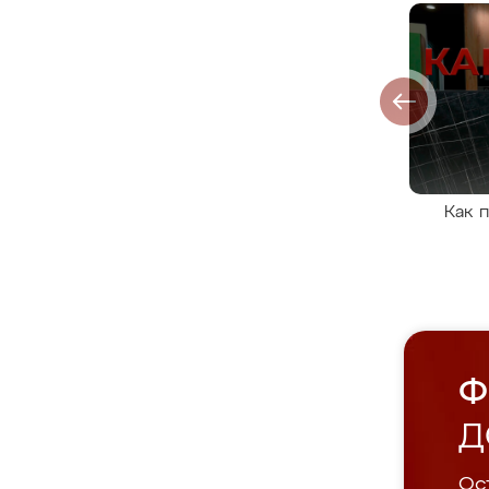
Как 
Ф
Д
Ост