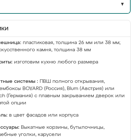
▼
ики
лешница:
пластиковая, толщина 26 мм или 38 мм;
скусственного камня, толщина 38 мм
риты:
изготовим кухню любого размера
тные системы :
ПВШ полного открывания,
ембоксы BOYARD (Россия), Blum (Австрия) или
ich (Германия) с плавным закрыванием дверок или
этой опции
ль:
в цвет фасадов или корпуса
ссуары:
Выкатные корзины, бутылочницы,
ебные уголки, карусели