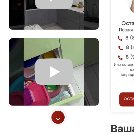
Оста
Позвон
8 (
8 (
8 (
Или оставь
ко
предвар
ОСТ
Ваша