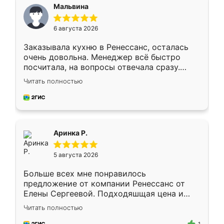
Мальвина
6 августа 2026
Заказывала кухню в Ренессанс, осталась
очень довольна. Менеджер всё быстро
посчитала, на вопросы отвечала сразу.
Замерщик приехал в субботу, подошёл к
Читать полностью
делу со всей ответственностью. Собрали
за день, ребята работали аккуратно, даже
пыли почти не было. Качество отличное,
ящики ходят плавно, ничего не скрипит.
Всё подошло как влитое.
Аринка Р.
5 августа 2026
Больше всех мне понравилось
предложение от компании Ренессанс от
Елены Сергеевой. Подходяшщая цена и
короткие сроки изготовления. Приехавший
Читать полностью
для замера сотрудник Владислав
предложил по моему эскизу самый