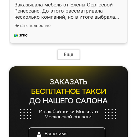
Заказывала мебель от Елены Сергеевой
Ренессанс. До этого рассматривала
несколько компаний, но в итоге выбрала
эту. Сначала обговорили условия, потом
Читать полностью
приехал замерщик, всё спокойно объяснил
и снял размеры. Изготовили в срок, с
доставкой тоже никаких проблем не
возникло. Сборку выполнили аккуратно,
мебель сразу встала на свое место без
Еще
каких-либо доработок. Качеством осталась
довольна, все выглядит так, как и ожидала.
ЗАКАЗАТЬ
БЕСПЛАТНОЕ ТАКСИ
ДО НАШЕГО САЛОНА
Из любой точки Москвы и
Московской области!