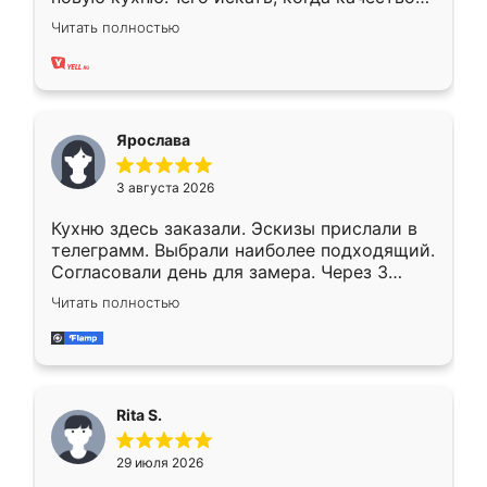
вполне довольна. Служит кухня уже почти
Читать полностью
два года, нареканий нет.
Ярослава
3 августа 2026
Кухню здесь заказали. Эскизы прислали в
телеграмм. Выбрали наиболее подходящий.
Согласовали день для замера. Через 3
недели кухня была уже готова. Остались
Читать полностью
довольны работой. Спасибо Ренессанс
мебель за качественную работу!
Rita S.
29 июля 2026