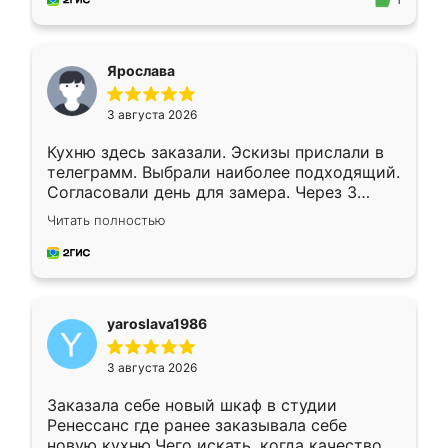
1
подходящий вариант шкафа. Немного его
видоизменил, получилось даже лучше, чем
я хотела.
Ярослава
3 августа 2026
Кухню здесь заказали. Эскизы прислали в
телеграмм. Выбрали наиболее подходящий.
Согласовали день для замера. Через 3
недели кухня была уже готова. Остались
Читать полностью
довольны работой. Спасибо Ренессанс
мебель за качественную работу!
yaroslava1986
3 августа 2026
Заказала себе новый шкаф в студии
Ренессанс где ранее заказывала себе
новую кухню.Чего искать, когда качеством