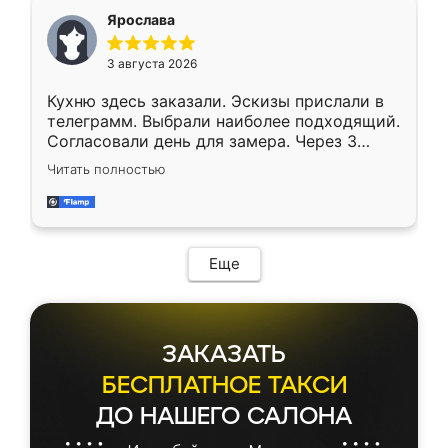
Ярослава
3 августа 2026
Кухню здесь заказали. Эскизы прислали в
телеграмм. Выбрали наиболее подходящий.
Согласовали день для замера. Через 3
недели кухня была уже готова. Остались
Читать полностью
довольны работой. Спасибо Ренессанс
мебель за качественную работу!
Еще
ЗАКАЗАТЬ
БЕСПЛАТНОЕ ТАКСИ
ДО НАШЕГО САЛОНА