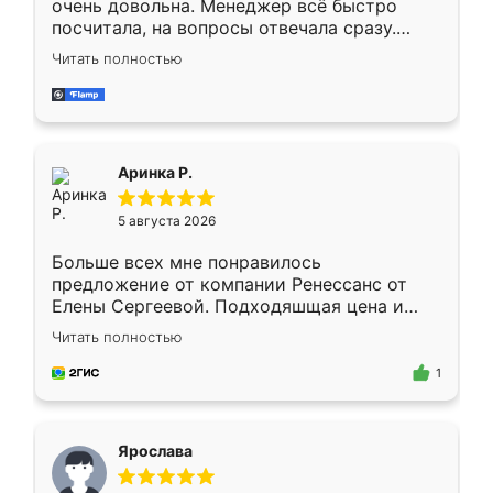
очень довольна. Менеджер всё быстро
посчитала, на вопросы отвечала сразу.
Замерщик приехал в субботу, подошёл к
Читать полностью
делу со всей ответственностью. Собрали
за день, ребята работали аккуратно, даже
пыли почти не было. Качество отличное,
ящики ходят плавно, ничего не скрипит.
Всё подошло как влитое.
Аринка Р.
5 августа 2026
Больше всех мне понравилось
предложение от компании Ренессанс от
Елены Сергеевой. Подходяшщая цена и
короткие сроки изготовления. Приехавший
Читать полностью
для замера сотрудник Владислав
предложил по моему эскизу самый
1
подходящий вариант шкафа. Немного его
видоизменил, получилось даже лучше, чем
я хотела.
Ярослава