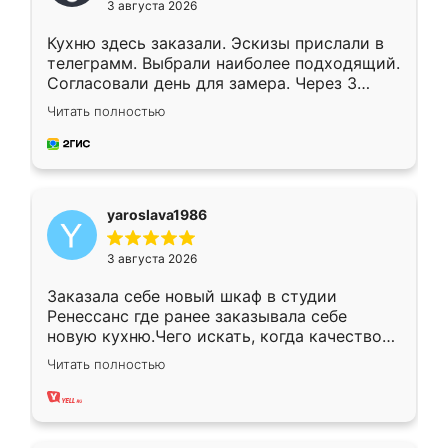
3 августа 2026
Кухню здесь заказали. Эскизы прислали в
телеграмм. Выбрали наиболее подходящий.
Согласовали день для замера. Через 3
недели кухня была уже готова. Остались
Читать полностью
довольны работой. Спасибо Ренессанс
мебель за качественную работу!
yaroslava1986
3 августа 2026
Заказала себе новый шкаф в студии
Ренессанс где ранее заказывала себе
новую кухню.Чего искать, когда качеством
вполне довольна. Служит кухня уже почти
Читать полностью
два года, нареканий нет.