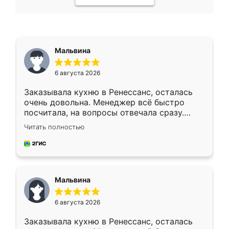
Мальвина
6 августа 2026
Заказывала кухню в Ренессанс, осталась
очень довольна. Менеджер всё быстро
посчитала, на вопросы отвечала сразу.
Замерщик приехал в субботу, подошёл к
Читать полностью
делу со всей ответственностью. Собрали
за день, ребята работали аккуратно, даже
пыли почти не было. Качество отличное,
ящики ходят плавно, ничего не скрипит.
Всё подошло как влитое.
Мальвина
6 августа 2026
Заказывала кухню в Ренессанс, осталась