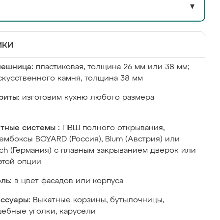
▼
ики
лешница:
пластиковая, толщина 26 мм или 38 мм;
скусственного камня, толщина 38 мм
риты:
изготовим кухню любого размера
тные системы :
ПВШ полного открывания,
ембоксы BOYARD (Россия), Blum (Австрия) или
ich (Германия) с плавным закрыванием дверок или
этой опции
ль:
в цвет фасадов или корпуса
ссуары:
Выкатные корзины, бутылочницы,
ебные уголки, карусели