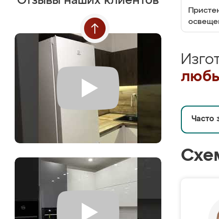
Отзывы наших клиентов
Пристен
освеще
Изго
любы
Часто 
Схе