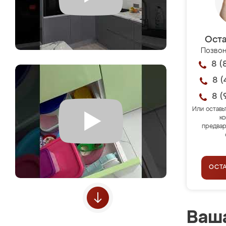
Оста
Позвон
8 (
8 (
8 (
Или оставь
ко
предвар
ОСТ
Ваша