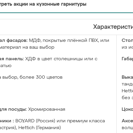
реть акции на кухонные гарнитуры
Характерист
ал фасадов:
МДФ, покрытые плёнкой ПВХ, или
Сто
материал на ваш выбор
из и
я панель:
ХДФ в цвет столешницы или с
Габа
чатью
а выбор, более 300 цветов
Выка
танд
Hett
без 
ля посуды:
Хромированная
Цоко
ники :
BOYARD (Россия) или премиум класса
Аксе
встрия), Hettich (Германия)
волш