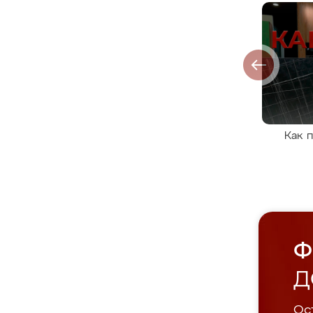
Как 
Ф
Д
Ост