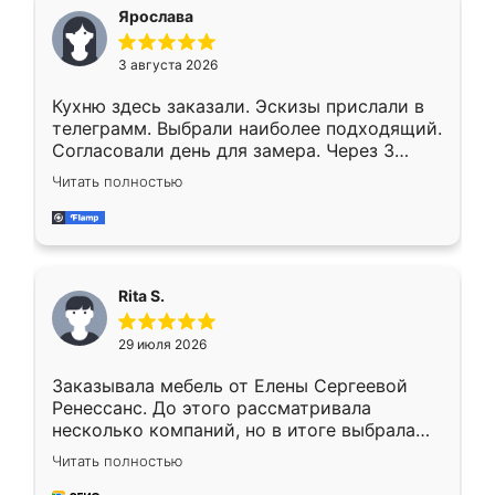
Ярослава
3 августа 2026
Кухню здесь заказали. Эскизы прислали в
телеграмм. Выбрали наиболее подходящий.
Согласовали день для замера. Через 3
недели кухня была уже готова. Остались
Читать полностью
довольны работой. Спасибо Ренессанс
мебель за качественную работу!
Rita S.
29 июля 2026
Заказывала мебель от Елены Сергеевой
Ренессанс. До этого рассматривала
несколько компаний, но в итоге выбрала
эту. Сначала обговорили условия, потом
Читать полностью
приехал замерщик, всё спокойно объяснил