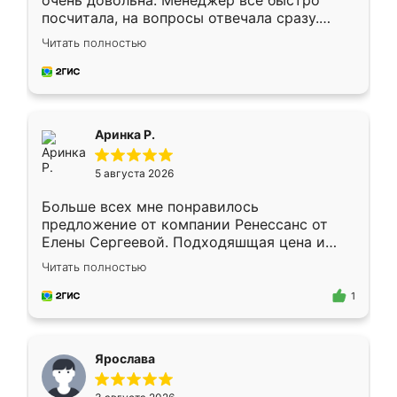
очень довольна. Менеджер всё быстро
посчитала, на вопросы отвечала сразу.
Замерщик приехал в субботу, подошёл к
Читать полностью
делу со всей ответственностью. Собрали
за день, ребята работали аккуратно, даже
пыли почти не было. Качество отличное,
ящики ходят плавно, ничего не скрипит.
Всё подошло как влитое.
Аринка Р.
5 августа 2026
Больше всех мне понравилось
предложение от компании Ренессанс от
Елены Сергеевой. Подходяшщая цена и
короткие сроки изготовления. Приехавший
Читать полностью
для замера сотрудник Владислав
предложил по моему эскизу самый
1
подходящий вариант шкафа. Немного его
видоизменил, получилось даже лучше, чем
я хотела.
Ярослава