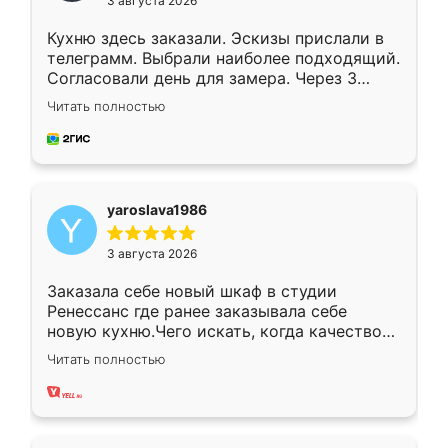
3 августа 2026
Кухню здесь заказали. Эскизы прислали в
телеграмм. Выбрали наиболее подходящий.
Согласовали день для замера. Через 3
недели кухня была уже готова. Остались
Читать полностью
довольны работой. Спасибо Ренессанс
мебель за качественную работу!
yaroslava1986
3 августа 2026
Заказала себе новый шкаф в студии
Ренессанс где ранее заказывала себе
новую кухню.Чего искать, когда качеством
вполне довольна. Служит кухня уже почти
Читать полностью
два года, нареканий нет.