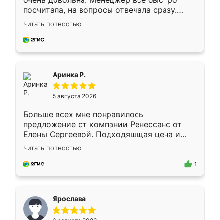
очень довольна. Менеджер всё быстро
посчитала, на вопросы отвечала сразу.
Замерщик приехал в субботу, подошёл к
Читать полностью
делу со всей ответственностью. Собрали
за день, ребята работали аккуратно, даже
пыли почти не было. Качество отличное,
ящики ходят плавно, ничего не скрипит.
Всё подошло как влитое.
Аринка Р.
5 августа 2026
Больше всех мне понравилось
предложение от компании Ренессанс от
Елены Сергеевой. Подходяшщая цена и
короткие сроки изготовления. Приехавший
Читать полностью
для замера сотрудник Владислав
предложил по моему эскизу самый
1
подходящий вариант шкафа. Немного его
видоизменил, получилось даже лучше, чем
я хотела.
Ярослава