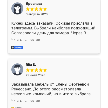
Ярослава
3 августа 2026
Кухню здесь заказали. Эскизы прислали в
телеграмм. Выбрали наиболее подходящий.
Согласовали день для замера. Через 3
недели кухня была уже готова. Остались
Читать полностью
довольны работой. Спасибо Ренессанс
мебель за качественную работу!
Rita S.
29 июля 2026
Заказывала мебель от Елены Сергеевой
Ренессанс. До этого рассматривала
несколько компаний, но в итоге выбрала
эту. Сначала обговорили условия, потом
Читать полностью
приехал замерщик, всё спокойно объяснил