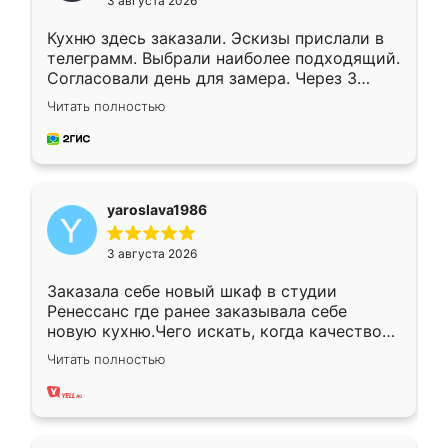
3 августа 2026
Кухню здесь заказали. Эскизы прислали в
телеграмм. Выбрали наиболее подходящий.
Согласовали день для замера. Через 3
недели кухня была уже готова. Остались
Читать полностью
довольны работой. Спасибо Ренессанс
мебель за качественную работу!
yaroslava1986
3 августа 2026
Заказала себе новый шкаф в студии
Ренессанс где ранее заказывала себе
новую кухню.Чего искать, когда качеством
вполне довольна. Служит кухня уже почти
Читать полностью
два года, нареканий нет.