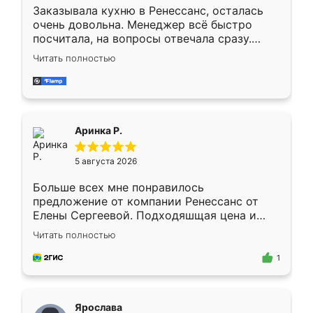
Заказывала кухню в Ренессанс, осталась
очень довольна. Менеджер всё быстро
посчитала, на вопросы отвечала сразу.
Замерщик приехал в субботу, подошёл к
Читать полностью
делу со всей ответственностью. Собрали
за день, ребята работали аккуратно, даже
пыли почти не было. Качество отличное,
ящики ходят плавно, ничего не скрипит.
Всё подошло как влитое.
Аринка Р.
5 августа 2026
Больше всех мне понравилось
предложение от компании Ренессанс от
Елены Сергеевой. Подходяшщая цена и
короткие сроки изготовления. Приехавший
Читать полностью
для замера сотрудник Владислав
предложил по моему эскизу самый
1
подходящий вариант шкафа. Немного его
видоизменил, получилось даже лучше, чем
я хотела.
Ярослава