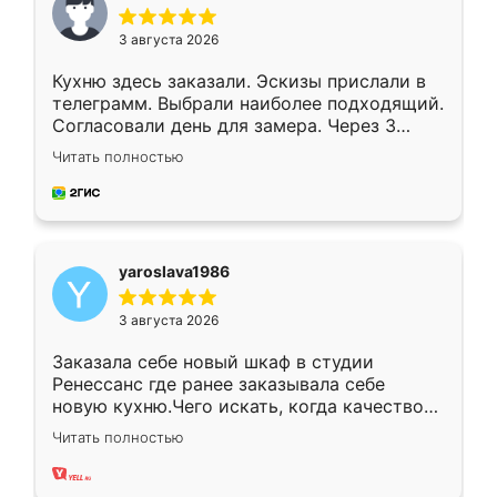
3 августа 2026
Кухню здесь заказали. Эскизы прислали в
телеграмм. Выбрали наиболее подходящий.
Согласовали день для замера. Через 3
недели кухня была уже готова. Остались
Читать полностью
довольны работой. Спасибо Ренессанс
мебель за качественную работу!
yaroslava1986
3 августа 2026
Заказала себе новый шкаф в студии
Ренессанс где ранее заказывала себе
новую кухню.Чего искать, когда качеством
вполне довольна. Служит кухня уже почти
Читать полностью
два года, нареканий нет.