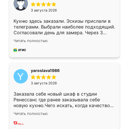
3 августа 2026
Кухню здесь заказали. Эскизы прислали в
телеграмм. Выбрали наиболее подходящий.
Согласовали день для замера. Через 3
недели кухня была уже готова. Остались
Читать полностью
довольны работой. Спасибо Ренессанс
мебель за качественную работу!
yaroslava1986
3 августа 2026
Заказала себе новый шкаф в студии
Ренессанс где ранее заказывала себе
новую кухню.Чего искать, когда качеством
вполне довольна. Служит кухня уже почти
Читать полностью
два года, нареканий нет.