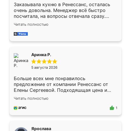
Заказывала кухню в Ренессанс, осталась
очень довольна. Менеджер всё быстро
посчитала, на вопросы отвечала сразу.
Замерщик приехал в субботу, подошёл к
Читать полностью
делу со всей ответственностью. Собрали
за день, ребята работали аккуратно, даже
пыли почти не было. Качество отличное,
ящики ходят плавно, ничего не скрипит.
Всё подошло как влитое.
Аринка Р.
5 августа 2026
Больше всех мне понравилось
предложение от компании Ренессанс от
Елены Сергеевой. Подходяшщая цена и
короткие сроки изготовления. Приехавший
Читать полностью
для замера сотрудник Владислав
предложил по моему эскизу самый
1
подходящий вариант шкафа. Немного его
видоизменил, получилось даже лучше, чем
я хотела.
Ярослава