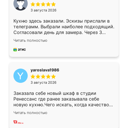
3 августа 2026
Кухню здесь заказали. Эскизы прислали в
телеграмм. Выбрали наиболее подходящий.
Согласовали день для замера. Через 3
недели кухня была уже готова. Остались
Читать полностью
довольны работой. Спасибо Ренессанс
мебель за качественную работу!
yaroslava1986
3 августа 2026
Заказала себе новый шкаф в студии
Ренессанс где ранее заказывала себе
новую кухню.Чего искать, когда качеством
вполне довольна. Служит кухня уже почти
Читать полностью
два года, нареканий нет.