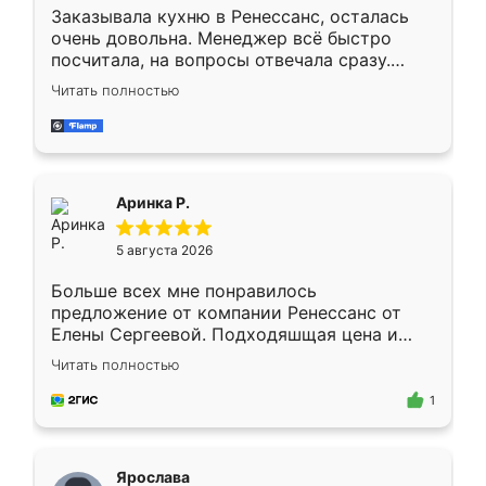
Заказывала кухню в Ренессанс, осталась
очень довольна. Менеджер всё быстро
посчитала, на вопросы отвечала сразу.
Замерщик приехал в субботу, подошёл к
Читать полностью
делу со всей ответственностью. Собрали
за день, ребята работали аккуратно, даже
пыли почти не было. Качество отличное,
ящики ходят плавно, ничего не скрипит.
Всё подошло как влитое.
Аринка Р.
5 августа 2026
Больше всех мне понравилось
предложение от компании Ренессанс от
Елены Сергеевой. Подходяшщая цена и
короткие сроки изготовления. Приехавший
Читать полностью
для замера сотрудник Владислав
предложил по моему эскизу самый
1
подходящий вариант шкафа. Немного его
видоизменил, получилось даже лучше, чем
я хотела.
Ярослава