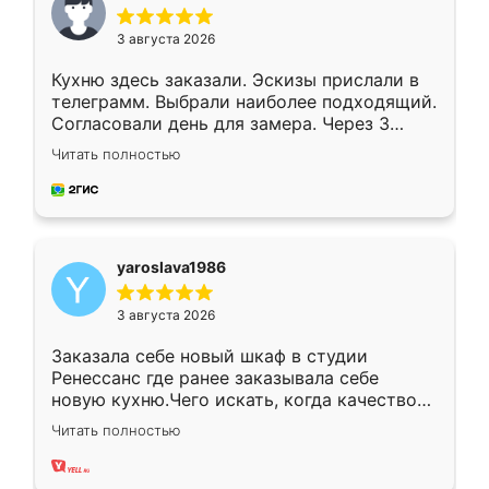
3 августа 2026
Кухню здесь заказали. Эскизы прислали в
телеграмм. Выбрали наиболее подходящий.
Согласовали день для замера. Через 3
недели кухня была уже готова. Остались
Читать полностью
довольны работой. Спасибо Ренессанс
мебель за качественную работу!
yaroslava1986
3 августа 2026
Заказала себе новый шкаф в студии
Ренессанс где ранее заказывала себе
новую кухню.Чего искать, когда качеством
вполне довольна. Служит кухня уже почти
Читать полностью
два года, нареканий нет.