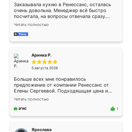
Заказывала кухню в Ренессанс, осталась
очень довольна. Менеджер всё быстро
посчитала, на вопросы отвечала сразу.
Замерщик приехал в субботу, подошёл к
Читать полностью
делу со всей ответственностью. Собрали
за день, ребята работали аккуратно, даже
пыли почти не было. Качество отличное,
ящики ходят плавно, ничего не скрипит.
Всё подошло как влитое.
Аринка Р.
5 августа 2026
Больше всех мне понравилось
предложение от компании Ренессанс от
Елены Сергеевой. Подходяшщая цена и
короткие сроки изготовления. Приехавший
Читать полностью
для замера сотрудник Владислав
предложил по моему эскизу самый
1
подходящий вариант шкафа. Немного его
видоизменил, получилось даже лучше, чем
я хотела.
Ярослава