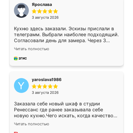
я хотела.
Ярослава
3 августа 2026
Кухню здесь заказали. Эскизы прислали в
телеграмм. Выбрали наиболее подходящий.
Согласовали день для замера. Через 3
недели кухня была уже готова. Остались
Читать полностью
довольны работой. Спасибо Ренессанс
мебель за качественную работу!
yaroslava1986
3 августа 2026
Заказала себе новый шкаф в студии
Ренессанс где ранее заказывала себе
новую кухню.Чего искать, когда качеством
вполне довольна. Служит кухня уже почти
Читать полностью
два года, нареканий нет.