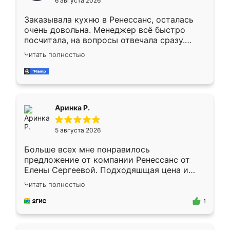
6 августа 2026
мебели буду заказывать только здесь.
Заказывала кухню в Ренессанс, осталась
очень довольна. Менеджер всё быстро
посчитала, на вопросы отвечала сразу.
Замерщик приехал в субботу, подошёл к
Читать полностью
делу со всей ответственностью. Собрали
за день, ребята работали аккуратно, даже
пыли почти не было. Качество отличное,
ящики ходят плавно, ничего не скрипит.
Всё подошло как влитое.
Аринка Р.
5 августа 2026
Больше всех мне понравилось
предложение от компании Ренессанс от
Елены Сергеевой. Подходяшщая цена и
короткие сроки изготовления. Приехавший
Читать полностью
для замера сотрудник Владислав
предложил по моему эскизу самый
1
подходящий вариант шкафа. Немного его
видоизменил, получилось даже лучше, чем