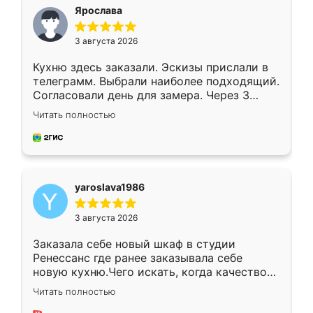
я хотела.
Ярослава
3 августа 2026
Кухню здесь заказали. Эскизы прислали в
телеграмм. Выбрали наиболее подходящий.
Согласовали день для замера. Через 3
недели кухня была уже готова. Остались
Читать полностью
довольны работой. Спасибо Ренессанс
мебель за качественную работу!
yaroslava1986
3 августа 2026
Заказала себе новый шкаф в студии
Ренессанс где ранее заказывала себе
новую кухню.Чего искать, когда качеством
вполне довольна. Служит кухня уже почти
Читать полностью
два года, нареканий нет.