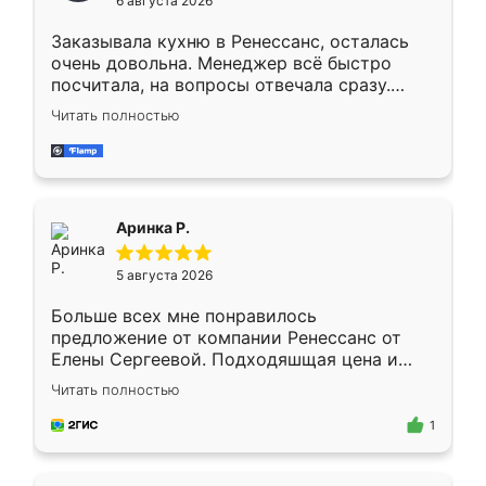
6 августа 2026
мебели буду заказывать только здесь.
Заказывала кухню в Ренессанс, осталась
очень довольна. Менеджер всё быстро
посчитала, на вопросы отвечала сразу.
Замерщик приехал в субботу, подошёл к
Читать полностью
делу со всей ответственностью. Собрали
за день, ребята работали аккуратно, даже
пыли почти не было. Качество отличное,
ящики ходят плавно, ничего не скрипит.
Всё подошло как влитое.
Аринка Р.
5 августа 2026
Больше всех мне понравилось
предложение от компании Ренессанс от
Елены Сергеевой. Подходяшщая цена и
короткие сроки изготовления. Приехавший
Читать полностью
для замера сотрудник Владислав
предложил по моему эскизу самый
1
подходящий вариант шкафа. Немного его
видоизменил, получилось даже лучше, чем