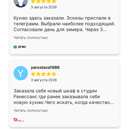
3 августа 2026
Кухню здесь заказали. Эскизы прислали в
телеграмм. Выбрали наиболее подходящий.
Согласовали день для замера. Через 3
недели кухня была уже готова. Остались
Читать полностью
довольны работой. Спасибо Ренессанс
мебель за качественную работу!
yaroslava1986
3 августа 2026
Заказала себе новый шкаф в студии
Ренессанс где ранее заказывала себе
новую кухню.Чего искать, когда качеством
вполне довольна. Служит кухня уже почти
Читать полностью
два года, нареканий нет.