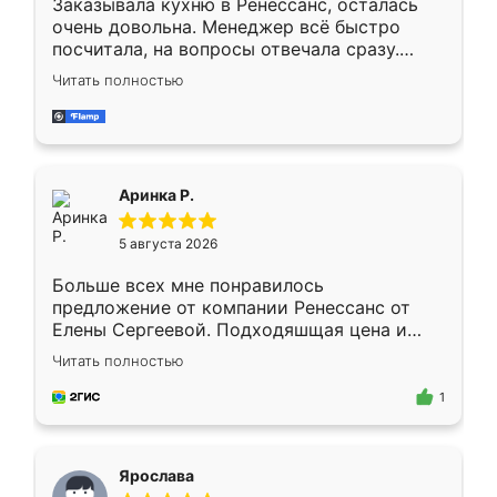
Заказывала кухню в Ренессанс, осталась
очень довольна. Менеджер всё быстро
посчитала, на вопросы отвечала сразу.
Замерщик приехал в субботу, подошёл к
Читать полностью
делу со всей ответственностью. Собрали
за день, ребята работали аккуратно, даже
пыли почти не было. Качество отличное,
ящики ходят плавно, ничего не скрипит.
Всё подошло как влитое.
Аринка Р.
5 августа 2026
Больше всех мне понравилось
предложение от компании Ренессанс от
Елены Сергеевой. Подходяшщая цена и
короткие сроки изготовления. Приехавший
Читать полностью
для замера сотрудник Владислав
предложил по моему эскизу самый
1
подходящий вариант шкафа. Немного его
видоизменил, получилось даже лучше, чем
я хотела.
Ярослава