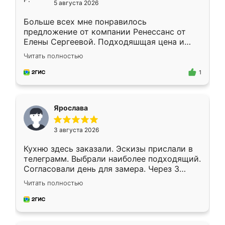
5 августа 2026
Больше всех мне понравилось
предложение от компании Ренессанс от
Елены Сергеевой. Подходяшщая цена и
короткие сроки изготовления. Приехавший
Читать полностью
для замера сотрудник Владислав
предложил по моему эскизу самый
1
подходящий вариант шкафа. Немного его
видоизменил, получилось даже лучше, чем
я хотела.
Ярослава
3 августа 2026
Кухню здесь заказали. Эскизы прислали в
телеграмм. Выбрали наиболее подходящий.
Согласовали день для замера. Через 3
недели кухня была уже готова. Остались
Читать полностью
довольны работой. Спасибо Ренессанс
мебель за качественную работу!