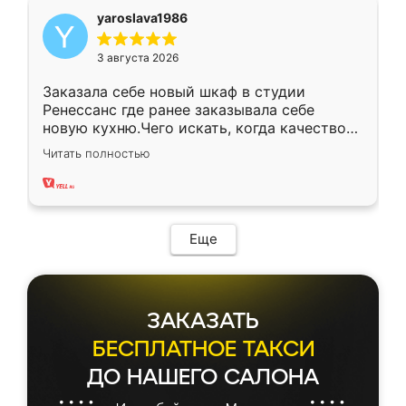
yaroslava1986
3 августа 2026
Заказала себе новый шкаф в студии
Ренессанс где ранее заказывала себе
новую кухню.Чего искать, когда качеством
вполне довольна. Служит кухня уже почти
Читать полностью
два года, нареканий нет.
Еще
ЗАКАЗАТЬ
БЕСПЛАТНОЕ ТАКСИ
ДО НАШЕГО САЛОНА