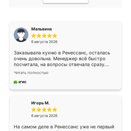
Мальвина
6 августа 2026
Заказывала кухню в Ренессанс, осталась
очень довольна. Менеджер всё быстро
посчитала, на вопросы отвечала сразу.
Замерщик приехал в субботу, подошёл к
Читать полностью
делу со всей ответственностью. Собрали
за день, ребята работали аккуратно, даже
пыли почти не было. Качество отличное,
ящики ходят плавно, ничего не скрипит.
Всё подошло как влитое.
Игорь М.
6 августа 2026
На самом деле в Ренессанс уже не первый