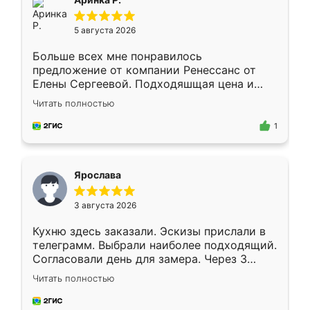
5 августа 2026
Больше всех мне понравилось
предложение от компании Ренессанс от
Елены Сергеевой. Подходяшщая цена и
короткие сроки изготовления. Приехавший
Читать полностью
для замера сотрудник Владислав
предложил по моему эскизу самый
1
подходящий вариант шкафа. Немного его
видоизменил, получилось даже лучше, чем
я хотела.
Ярослава
3 августа 2026
Кухню здесь заказали. Эскизы прислали в
телеграмм. Выбрали наиболее подходящий.
Согласовали день для замера. Через 3
недели кухня была уже готова. Остались
Читать полностью
довольны работой. Спасибо Ренессанс
мебель за качественную работу!