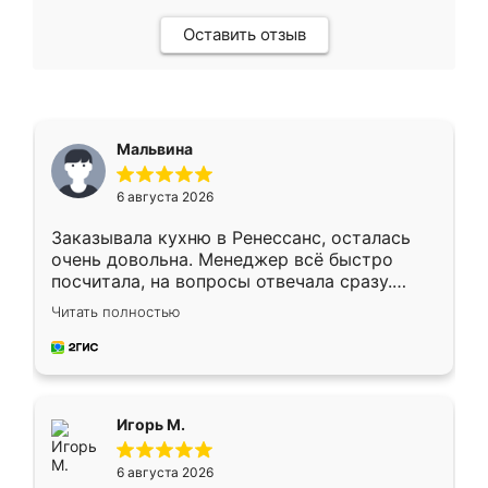
Оставить отзыв
Мальвина
6 августа 2026
Заказывала кухню в Ренессанс, осталась
очень довольна. Менеджер всё быстро
посчитала, на вопросы отвечала сразу.
Замерщик приехал в субботу, подошёл к
Читать полностью
делу со всей ответственностью. Собрали
за день, ребята работали аккуратно, даже
пыли почти не было. Качество отличное,
ящики ходят плавно, ничего не скрипит.
Всё подошло как влитое.
Игорь М.
6 августа 2026