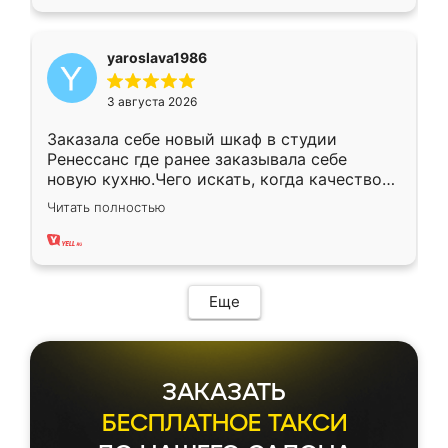
yaroslava1986
3 августа 2026
Заказала себе новый шкаф в студии
Ренессанс где ранее заказывала себе
новую кухню.Чего искать, когда качеством
вполне довольна. Служит кухня уже почти
Читать полностью
два года, нареканий нет.
Еще
ЗАКАЗАТЬ
БЕСПЛАТНОЕ ТАКСИ