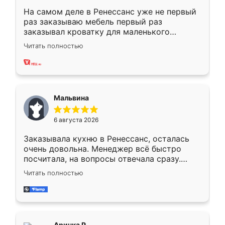
На самом деле в Ренессанс уже не первый
раз заказываю мебель первый раз
заказывал кроватку для маленького
ребёнка при его рождении ,во второй раз
Читать полностью
заказал шкаф-купе. По качеству очень
хорошее сборка достаточно быстрая,
также адекватные цены. До этого
сравнивал с разными конкурентами в этом
сегменте ,выбор у конкурентов куда
Мальвина
меньше, здесь же он более разнообразный.
Мне нравится ,если что-то потребуется из
6 августа 2026
мебели буду заказывать только здесь.
Заказывала кухню в Ренессанс, осталась
очень довольна. Менеджер всё быстро
посчитала, на вопросы отвечала сразу.
Замерщик приехал в субботу, подошёл к
Читать полностью
делу со всей ответственностью. Собрали
за день, ребята работали аккуратно, даже
пыли почти не было. Качество отличное,
ящики ходят плавно, ничего не скрипит.
Всё подошло как влитое.
Аринка Р.