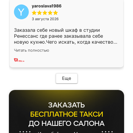
yaroslava1986
3 августа 2026
Заказала себе новый шкаф в студии
Ренессанс где ранее заказывала себе
новую кухню.Чего искать, когда качеством
вполне довольна. Служит кухня уже почти
Читать полностью
два года, нареканий нет.
Еще
ЗАКАЗАТЬ
БЕСПЛАТНОЕ ТАКСИ
ДО НАШЕГО САЛОНА