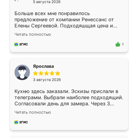
5 августа 2026
Больше всех мне понравилось
предложение от компании Ренессанс от
Елены Сергеевой. Подходяшщая цена и
короткие сроки изготовления. Приехавший
Читать полностью
для замера сотрудник Владислав
предложил по моему эскизу самый
1
подходящий вариант шкафа. Немного его
видоизменил, получилось даже лучше, чем
я хотела.
Ярослава
3 августа 2026
Кухню здесь заказали. Эскизы прислали в
телеграмм. Выбрали наиболее подходящий.
Согласовали день для замера. Через 3
недели кухня была уже готова. Остались
Читать полностью
довольны работой. Спасибо Ренессанс
мебель за качественную работу!