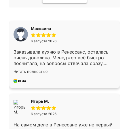
Мальвина
6 августа 2026
Заказывала кухню в Ренессанс, осталась
очень довольна. Менеджер всё быстро
посчитала, на вопросы отвечала сразу.
Замерщик приехал в субботу, подошёл к
Читать полностью
делу со всей ответственностью. Собрали
за день, ребята работали аккуратно, даже
пыли почти не было. Качество отличное,
ящики ходят плавно, ничего не скрипит.
Всё подошло как влитое.
Игорь М.
6 августа 2026
На самом деле в Ренессанс уже не первый