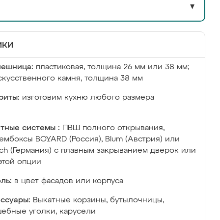
▼
ики
лешница:
пластиковая, толщина 26 мм или 38 мм;
скусственного камня, толщина 38 мм
риты:
изготовим кухню любого размера
тные системы :
ПВШ полного открывания,
ембоксы BOYARD (Россия), Blum (Австрия) или
ich (Германия) с плавным закрыванием дверок или
этой опции
ль:
в цвет фасадов или корпуса
ссуары:
Выкатные корзины, бутылочницы,
ебные уголки, карусели