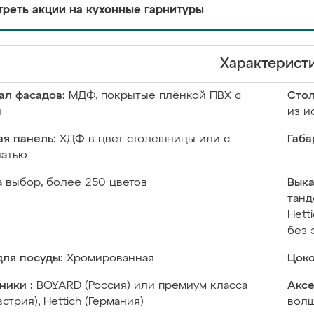
реть акции на кухонные гарнитуры
Характерист
ал фасадов:
МДФ, покрытые плёнкой ПВХ с
Сто
й
из и
я панель:
ХДФ в цвет столешницы или с
Габа
чатью
а выбор, более 250 цветов
Выка
танд
Hett
без 
ля посуды:
Хромированная
Цоко
ники :
BOYARD (Россия) или премиум класса
Аксе
встрия), Hettich (Германия)
волш