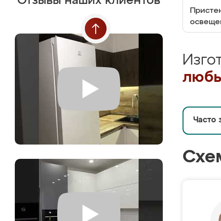
Отзывы наших клиентов
Пристен
освеще
Изго
любы
Часто 
Схе