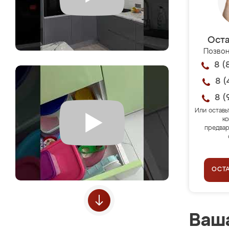
Оста
Позвон
8 (
8 (
8 (
Или оставь
ко
предвар
ОСТ
Ваша