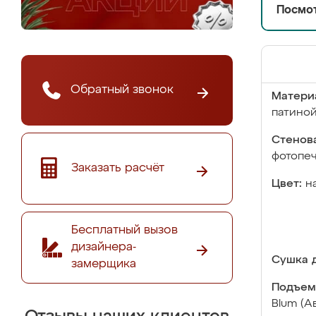
Посмот
Обратный звонок
Матери
патино
Стенова
фотопе
Заказать расчёт
Цвет:
н
Бесплатный вызов
дизайнера-
Сушка д
замерщика
Подъем
Blum (А