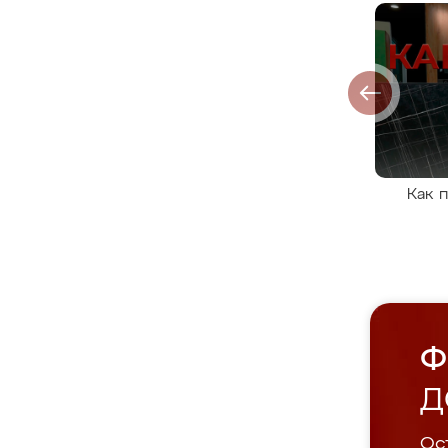
Как 
Ф
Д
Ост