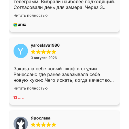
телеграмм. Выбрали наиболее подходящий.
Согласовали день для замера. Через 3
недели кухня была уже готова. Остались
Читать полностью
довольны работой. Спасибо Ренессанс
мебель за качественную работу!
yaroslava1986
3 августа 2026
Заказала себе новый шкаф в студии
Ренессанс где ранее заказывала себе
новую кухню.Чего искать, когда качеством
вполне довольна. Служит кухня уже почти
Читать полностью
два года, нареканий нет.
Ярослава