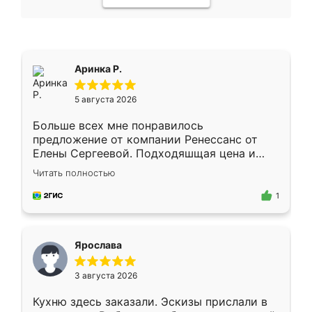
Аринка Р.
5 августа 2026
Больше всех мне понравилось
предложение от компании Ренессанс от
Елены Сергеевой. Подходяшщая цена и
короткие сроки изготовления. Приехавший
Читать полностью
для замера сотрудник Владислав
предложил по моему эскизу самый
1
подходящий вариант шкафа. Немного его
видоизменил, получилось даже лучше, чем
я хотела.
Ярослава
3 августа 2026
Кухню здесь заказали. Эскизы прислали в