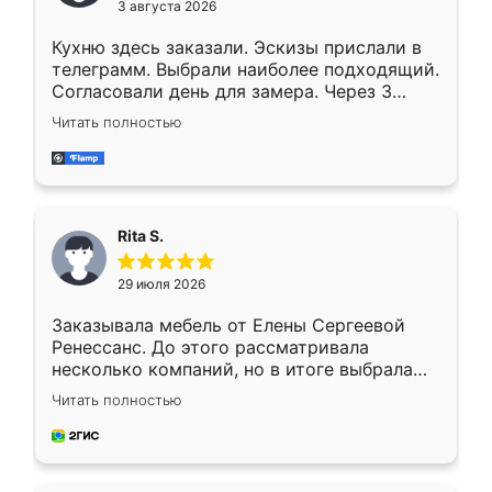
3 августа 2026
Кухню здесь заказали. Эскизы прислали в
телеграмм. Выбрали наиболее подходящий.
Согласовали день для замера. Через 3
недели кухня была уже готова. Остались
Читать полностью
довольны работой. Спасибо Ренессанс
мебель за качественную работу!
Rita S.
29 июля 2026
Заказывала мебель от Елены Сергеевой
Ренессанс. До этого рассматривала
несколько компаний, но в итоге выбрала
эту. Сначала обговорили условия, потом
Читать полностью
приехал замерщик, всё спокойно объяснил
и снял размеры. Изготовили в срок, с
доставкой тоже никаких проблем не
возникло. Сборку выполнили аккуратно,